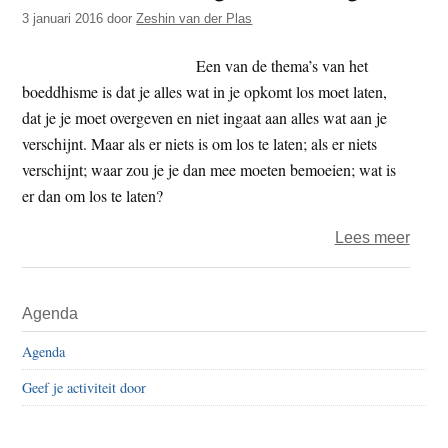
t
3 januari 2016
door
Zeshin van der Plas
e
e
s
Een van de thema’s van het
i
boeddhisme is dat je alles wat in je opkomt los moet laten,
t
dat je je moet overgeven en niet ingaat aan alles wat aan je
e
verschijnt. Maar als er niets is om los te laten; als er niets
verschijnt; waar zou je je dan mee moeten bemoeien; wat is
er dan om los te laten?
over
Lees meer
Zen
is
Primaire
Agenda
een
Sidebar
afkort
Agenda
zond
Geef je activiteit door
enig
nut