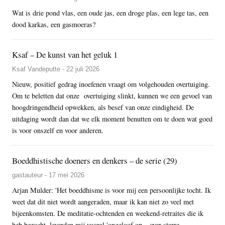
Wat is drie pond vlas, een oude jas, een droge plas, een lege tas, een
dood karkas, een gasmoeras?
Ksaf – De kunst van het geluk 1
Ksaf Vandeputte - 22 juli 2026
Nieuw, positief gedrag inoefenen vraagt om volgehouden overtuiging.
Om te beletten dat onze overtuiging slinkt, kunnen we een gevoel van
hoogdringendheid opwekken, als besef van onze eindigheid. De
uitdaging wordt dan dat we elk moment benutten om te doen wat goed
is voor onszelf en voor anderen.
Boeddhistische doeners en denkers – de serie (29)
gastauteur - 17 mei 2026
Arjan Mulder: 'Het boeddhisme is voor mij een persoonlijke tocht. Ik
weet dat dit niet wordt aangeraden, maar ik kan niet zo veel met
bijeenkomsten. De meditatie-ochtenden en weekend-retraites die ik
heb bezocht, leverden mij vooral 'ongeloof op – over starre