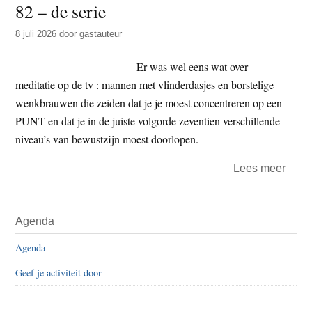
82 – de serie
t
e
e
s
8 juli 2026
door
gastauteur
i
Er was wel eens wat over
t
meditatie op de tv : mannen met vlinderdasjes en borstelige
e
wenkbrauwen die zeiden dat je je moest concentreren op een
PUNT en dat je in de juiste volgorde zeventien verschillende
niveau’s van bewustzijn moest doorlopen.
over
Lees meer
Boedd
doen
Primaire
Agenda
en
Sidebar
denk
Agenda
82
Geef je activiteit door
–
de