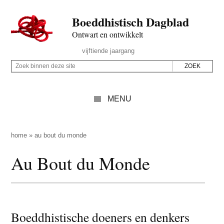
Door
Skip
Spring
Spring
Boeddhistisch Dagblad
naar
to
naar
naar
de
secondary
de
de
Ontwart en ontwikkelt
hoofd
menu
eerste
voettekst
Header
vijftiende jaargang
inhoud
sidebar
Rechts
Z
Z
o
o
e
e
MENU
k
k
b
o
i
p
home
»
au bout du monde
n
d
Au Bout du Monde
n
e
e
z
n
e
d
s
e
Boeddhistische doeners en denkers
i
z