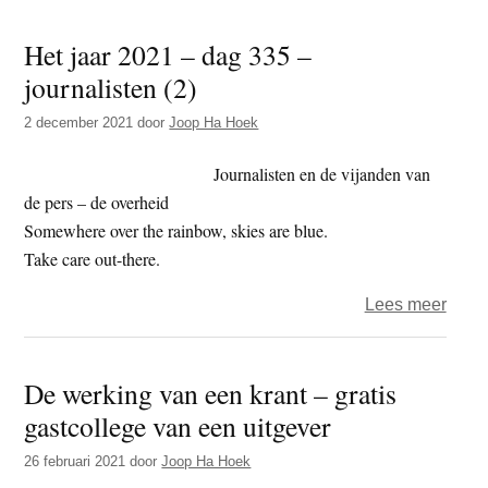
rafel
Het jaar 2021 – dag 335 –
van
journalisten (2)
onze
demo
2 december 2021
door
Joop Ha Hoek
recht
–
Journalisten en de vijanden van
Deel
de pers – de overheid
1
Somewhere over the rainbow, skies are blue.
Take care out-there.
over
Lees meer
Het
jaar
De werking van een krant – gratis
2021
gastcollege van een uitgever
–
dag
26 februari 2021
door
Joop Ha Hoek
335