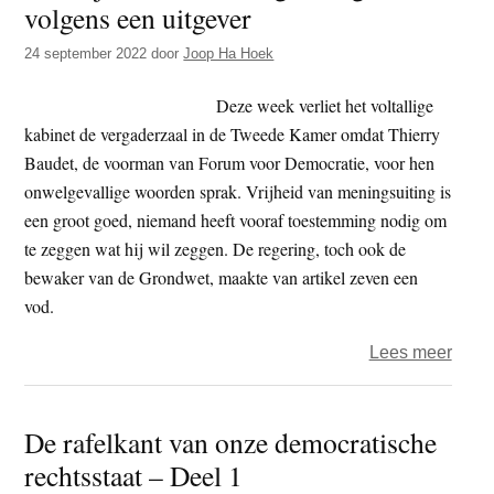
volgens een uitgever
t
e
e
s
24 september 2022
door
Joop Ha Hoek
i
Deze week verliet het voltallige
t
kabinet de vergaderzaal in de Tweede Kamer omdat Thierry
e
Baudet, de voorman van Forum voor Democratie, voor hen
onwelgevallige woorden sprak. Vrijheid van meningsuiting is
een groot goed, niemand heeft vooraf toestemming nodig om
te zeggen wat hij wil zeggen. De regering, toch ook de
bewaker van de Grondwet, maakte van artikel zeven een
vod.
over
Lees meer
De
vrijhe
De rafelkant van onze democratische
van
rechtsstaat – Deel 1
menin