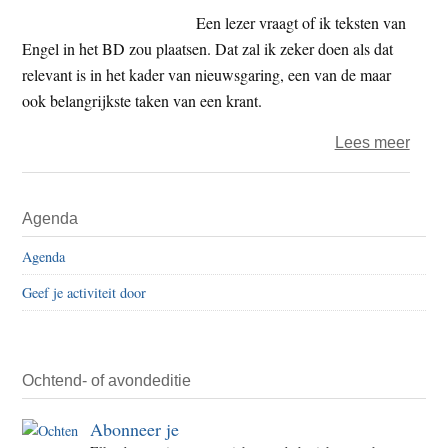
–
Een lezer vraagt of ik teksten van
journ
Engel in het BD zou plaatsen. Dat zal ik zeker doen als dat
(2)
relevant is in het kader van nieuwsgaring, een van de maar
ook belangrijkste taken van een krant.
over
Lees meer
De
werk
Primaire
Agenda
van
Sidebar
een
Agenda
krant
Geef je activiteit door
–
gratis
gastc
van
Ochtend- of avondeditie
een
Abonneer je
uitge