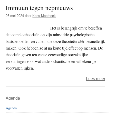
t
Immuun tegen nepnieuws
e
e
s
26 mei 2024
door
Kees Moerbeek
i
t
Het is belangrijk om te beseffen
e
dat complottheorieën op zijn minst drie psychologische
basisbehoeften vervullen, die deze theorieën zéér besmettelijk
maken. Ook hebben ze al na korte tijd effect op mensen. De
theorieën geven ten eerste eenvoudige oorzakelijke
verklaringen voor wat anders chaotische en willekeurige
voorvallen lijken.
over
Lees meer
Immu
tege
Primaire
Agenda
nepn
Sidebar
Agenda