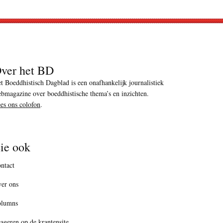
ver het BD
t Boeddhistisch Dagblad is een onafhankelijk journalistiek
bmagazine over boeddhistische thema’s en inzichten.
es ons colofon
.
ie ook
ntact
er ons
olumns
ageren op de krantensite