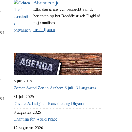
Abonneer je
i
Elke dag gratis een overzicht van de
r
t
berichten op het Boeddhistisch Dagblad
e
in je mailbox.
Inschrijven »
over
er
Tijdelijke
storing
e
6 juli 2026
Zomer Avond Zen in Arnhem 6 juli -31 augustus
31 juli 2026
over
er
Dhyana & Insight – Reevaluating Dhyana
Cookies
9 augustus 2026
op
Chanting for World Peace
het
12 augustus 2026
BD