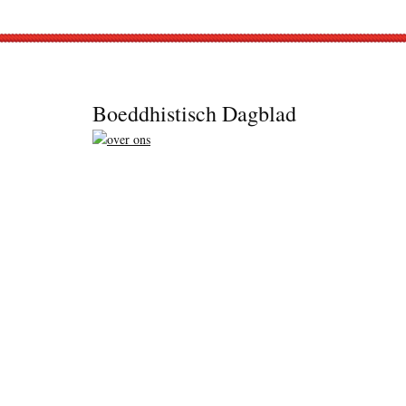
Footer
Boeddhistisch Dagblad