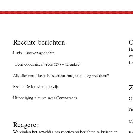
Recente berichten
O
He
Ludo – stervensgedachte
we
Le
Geen dood, geen vrees (29) – terugkeer
Als alles een illusie is, waarom zou je dan nog wat doen?
Z
Ksaf – De kunst niet te zijn
Uitnodiging nieuwe Acta Comparanda
Co
Ov
C
Reageren
We vinden het geweldig om reacties op berichten te krijgen en
Re