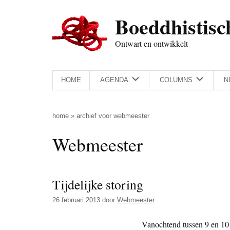
Door
Skip
Spring
Spring
Boeddhistisc
naar
to
naar
naar
de
secondary
de
de
Ontwart en ontwikkelt
hoofd
menu
eerste
voettekst
inhoud
sidebar
HOME
AGENDA
COLUMNS
N
home
»
archief voor webmeester
Webmeester
Tijdelijke storing
26 februari 2013
door
Webmeester
Vanochtend tussen 9 en 10 