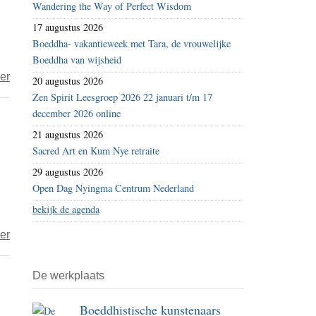
Wandering the Way of Perfect Wisdom
17 augustus 2026
Boeddha- vakantieweek met Tara, de vrouwelijke
Boeddha van wijsheid
over
er
20 augustus 2026
Reacties
Zen Spirit Leesgroep 2026 22 januari t/m 17
en
december 2026 online
bloemkolen
21 augustus 2026
Sacred Art en Kum Nye retraite
29 augustus 2026
Open Dag Nyingma Centrum Nederland
bekijk de agenda
over
er
Bewerken
van
De werkplaats
reacties
Boeddhistische kunstenaars