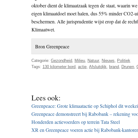
oktober dient de klimaatzaak tegen de staat, waarin w
eigen klimaatdoel moet halen, dus 55% minder CO2-uit
beschermen. Alle jurisprudentie wijst erop dat de rech
Klimaatwet.
Bron Greenpeace
Categorie:
Gezondheid
,
Milieu
,
Natuur
,
Nieuws
,
Politiek
Tags:
130 kilometer bord
,
actie
,
Afsluitdijk
,
brand
,
Drunen
,
Lees ook:
Greenpeace: Grote klimaatactie op Schiphol dit weeke
Greenpeace demonstreert bij Rabobank – rekening voor 
Honderden actievoerders op terrein Tata Steel
XR en Greenpeace voeren actie bij Rabobank-kantore