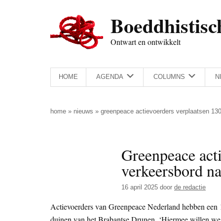
Door
Skip
Spring
Spring
Boeddhistisc
naar
to
naar
naar
de
secondary
de
de
Ontwart en ontwikkelt
hoofd
menu
eerste
voettekst
inhoud
sidebar
HOME
AGENDA
COLUMNS
N
home
»
nieuws
»
greenpeace actievoerders verplaatsen 13
Greenpeace act
verkeersbord na
16 april 2025
door
de redactie
Actievoerders van Greenpeace Nederland hebben een 13
duinen van het Brabantse Drunen. ‘Hiermee willen we 