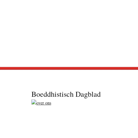
Footer
Boeddhistisch Dagblad