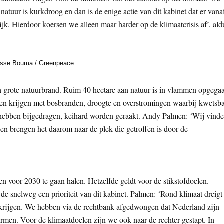
atuur is kurkdroog en dan is de enige actie van dit kabinet dat er vana
. Hierdoor koersen we alleen maar harder op de klimaatcrisis af’, ald
sse Bouma / Greenpeace
 grote natuurbrand. Ruim 40 hectare aan natuur is in vlammen opgega
en krijgen met bosbranden, droogte en overstromingen waarbij kwetsb
 hebben bijgedragen, keihard worden geraakt. Andy Palmen: ‘Wij vind
en brengen het daarom naar de plek die getroffen is door de
en voor 2030 te gaan halen. Hetzelfde geldt voor de stikstofdoelen.
de snelweg een prioriteit van dit kabinet. Palmen: ‘Rond klimaat dreigt
 te krijgen. We hebben via de rechtbank afgedwongen dat Nederland zijn
rmen. Voor de klimaatdoelen zijn we ook naar de rechter gestapt. In