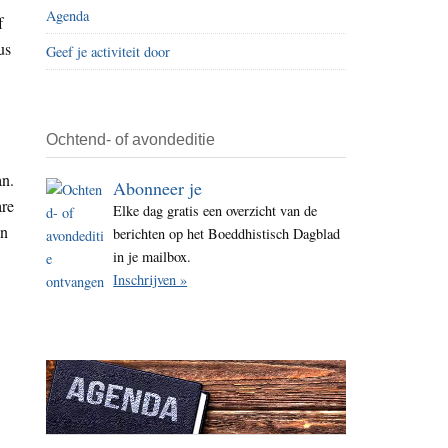
Agenda
i
f
t
us
Geef je activiteit door
e
Ochtend- of avondeditie
an.
Abonneer je
are
Elke dag gratis een overzicht van de
en
berichten op het Boeddhistisch Dagblad
in je mailbox.
Inschrijven »