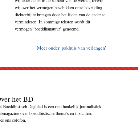
wij ieder delen in de rotheid van de wereld, terwijl
wij over het vermogen beschikken onze bevrijding
dichterbij te brengen door het lijden van de ander te
verminderen. In sommige teksten wordt dit
vermogen ‘boeddhanatuur’ genoemd.
Meer onder 'pakhuis van verlangen'
ver het BD
t Boeddhistisch Dagblad is een onafhankelijk journalistiek
bmagazine over boeddhistische thema’s en inzichten.
es ons colofon
.