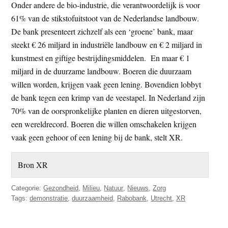
Onder andere de bio-industrie, die verantwoordelijk is voor
61% van de stikstofuitstoot van de Nederlandse landbouw.
De bank presenteert zichzelf als een ‘groene’ bank, maar
steekt € 26 miljard in industriële landbouw en € 2 miljard in
kunstmest en giftige bestrijdingsmiddelen. En maar € 1
miljard in de duurzame landbouw. Boeren die duurzaam
willen worden, krijgen vaak geen lening. Bovendien lobbyt
de bank tegen een krimp van de veestapel. In Nederland zijn
70% van de oorspronkelijke planten en dieren uitgestorven,
een wereldrecord. Boeren die willen omschakelen krijgen
vaak geen gehoor of een lening bij de bank, stelt XR.
Bron XR
Categorie:
Gezondheid
,
Milieu
,
Natuur
,
Nieuws
,
Zorg
Tags:
demonstratie
,
duurzaamheid
,
Rabobank
,
Utrecht
,
XR