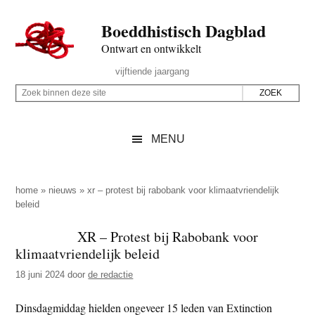
Door
Skip
Spring
Spring
Boeddhistisch Dagblad
naar
to
naar
naar
de
secondary
de
de
Ontwart en ontwikkelt
hoofd
menu
eerste
voettekst
Header
vijftiende jaargang
inhoud
sidebar
Rechts
Z
Z
o
o
e
e
MENU
k
k
b
o
i
p
home
»
nieuws
»
xr – protest bij rabobank voor klimaatvriendelijk
n
beleid
d
n
e
XR – Protest bij Rabobank voor
e
z
klimaatvriendelijk beleid
n
e
d
18 juni 2024
door
de redactie
s
e
i
Dinsdagmiddag hielden ongeveer 15 leden van Extinction
z