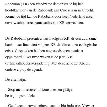
Rebellion (XR) een vreedzame demonstratie bij het
t
e
hoofdkantoor van de Rabobank aan Croeselaan in Utrecht.
e
s
Komende tijd kan de Rabobank door heel Nederland meer
i
onverwachte, vreedzame acties van XR verwachten.
t
e
De Rabobank presenteert zich volgens XR als een duurzame
bank, maar financiert volgens XR de klimaat- en ecologische
crisis. Gesprekken hebben nog steeds geen resultaat
opgeleverd. Over twee weken is de jaarlijkse
certificaathoudersvergadering. Met deze actie zet XR dit
onderwerp op de agenda.
De eisen zijn:
– Stop met investeren in kunstmest en giftige
bestrijdingsmiddelen.
– Geef geen nieuwe leningen aan de bio-industrie. Veevoer