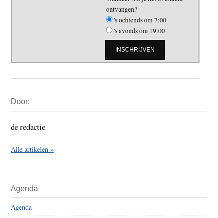
ontvangen?
's ochtends om 7:00
's avonds om 19:00
Primaire
Door:
Sidebar
de redactie
Alle artikelen »
Agenda
Agenda