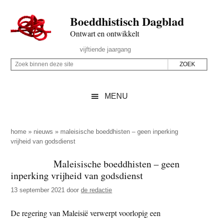
Door
Skip
Spring
Spring
Boeddhistisch Dagblad
naar
to
naar
naar
de
secondary
de
de
Ontwart en ontwikkelt
hoofd
menu
eerste
voettekst
Header
vijftiende jaargang
inhoud
sidebar
Rechts
Z
Z
o
o
e
e
MENU
k
k
b
o
i
p
home
»
nieuws
»
maleisische boeddhisten – geen inperking
n
vrijheid van godsdienst
d
n
e
Maleisische boeddhisten – geen
e
z
inperking vrijheid van godsdienst
n
e
d
13 september 2021
door
de redactie
s
e
i
De regering van Maleisië verwerpt voorlopig een
z