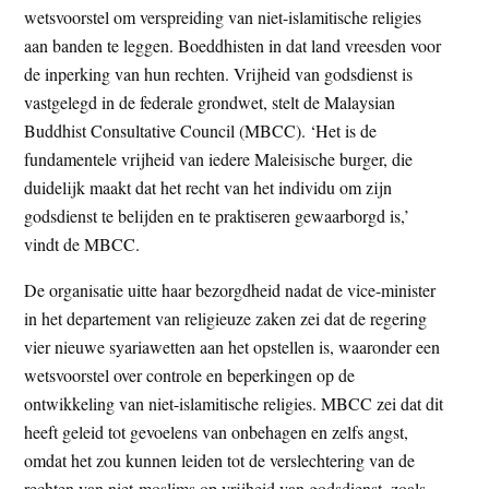
wetsvoorstel om verspreiding van niet-islamitische religies
t
e
aan banden te leggen. Boeddhisten in dat land vreesden voor
e
s
de inperking van hun rechten. Vrijheid van godsdienst is
i
vastgelegd in de federale grondwet, stelt de Malaysian
t
Buddhist Consultative Council (MBCC). ‘Het is de
e
fundamentele vrijheid van iedere Maleisische burger, die
duidelijk maakt dat het recht van het individu om zijn
godsdienst te belijden en te praktiseren gewaarborgd is,’
vindt de MBCC.
De organisatie uitte haar bezorgdheid nadat de vice-minister
in het departement van religieuze zaken zei dat de regering
vier nieuwe syariawetten aan het opstellen is, waaronder een
wetsvoorstel over controle en beperkingen op de
ontwikkeling van niet-islamitische religies. MBCC zei dat dit
heeft geleid tot gevoelens van onbehagen en zelfs angst,
omdat het zou kunnen leiden tot de verslechtering van de
rechten van niet-moslims op vrijheid van godsdienst, zoals