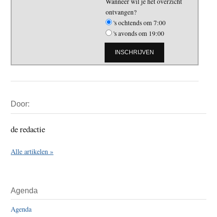
Wanneer wil je het overzicht
ontvangen?
's ochtends om 7:00
's avonds om 19:00
Primaire
Door:
Sidebar
de redactie
Alle artikelen »
Agenda
Agenda