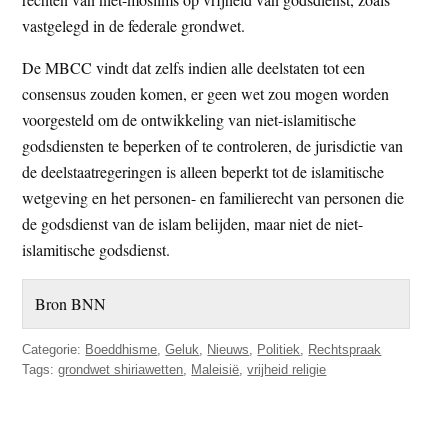
vastgelegd in de federale grondwet.
De MBCC vindt dat zelfs indien alle deelstaten tot een
consensus zouden komen, er geen wet zou mogen worden
voorgesteld om de ontwikkeling van niet-islamitische
godsdiensten te beperken of te controleren, de jurisdictie van
de deelstaatregeringen is alleen beperkt tot de islamitische
wetgeving en het personen- en familierecht van personen die
de godsdienst van de islam belijden, maar niet de niet-
islamitische godsdienst.
Bron BNN
Categorie:
Boeddhisme
,
Geluk
,
Nieuws
,
Politiek
,
Rechtspraak
Tags:
grondwet shiriawetten
,
Maleisië
,
vrijheid religie