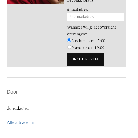
E-mailadres:
Wanneer wil je het overzicht
ontvangen?
's ochtends om 7:00
's avonds om 19:00
Primaire
Door:
Sidebar
de redactie
Alle artikelen »