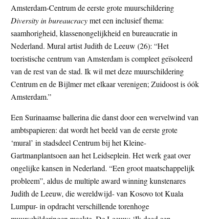
Amsterdam-Centrum de eerste grote muurschildering
t
e
Diversity in bureaucracy
met een inclusief thema:
e
s
saamhorigheid, klassenongelijkheid en bureaucratie in
i
Nederland. Mural artist Judith de Leeuw (26): “Het
t
toeristische centrum van Amsterdam is compleet geïsoleerd
e
van de rest van de stad. Ik wil met deze muurschildering
Centrum en de Bijlmer met elkaar verenigen; Zuidoost is óók
Amsterdam.”
Een Surinaamse ballerina die danst door een wervelwind van
ambtspapieren: dat wordt het beeld van de eerste grote
‘mural’ in stadsdeel Centrum bij het Kleine-
Gartmanplantsoen aan het Leidseplein. Het werk gaat over
ongelijke kansen in Nederland. “Een groot maatschappelijk
probleem”, aldus de multiple award winning kunstenares
Judith de Leeuw, die wereldwijd- van Kosovo tot Kuala
Lumpur- in opdracht verschillende torenhoge
muurschilderingen maakte. De Leeuw: ‘Ik deed een