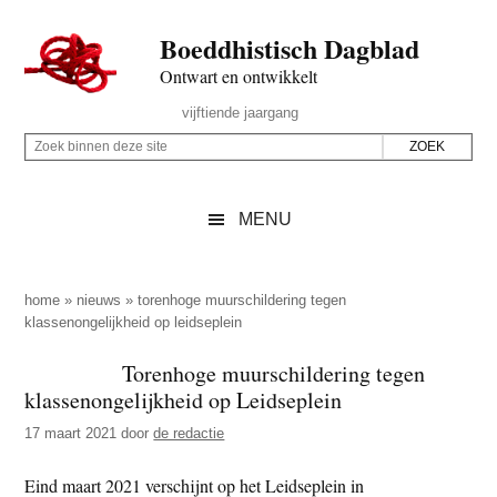
Door
Skip
Spring
Spring
Boeddhistisch Dagblad
naar
to
naar
naar
de
secondary
de
de
Ontwart en ontwikkelt
hoofd
menu
eerste
voettekst
Header
vijftiende jaargang
inhoud
sidebar
Rechts
Z
Z
o
o
e
e
MENU
k
k
b
o
i
p
home
»
nieuws
»
torenhoge muurschildering tegen
n
klassenongelijkheid op leidseplein
d
n
e
Torenhoge muurschildering tegen
e
z
klassenongelijkheid op Leidseplein
n
e
d
17 maart 2021
door
de redactie
s
e
i
Eind maart 2021 verschijnt op het Leidseplein in
z