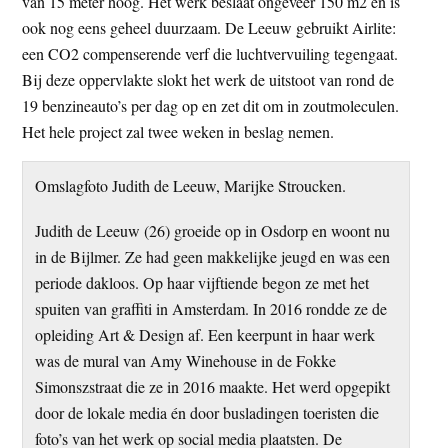
van 15 meter hoog. Het werk beslaat ongeveer 150 m2 en is
ook nog eens geheel duurzaam. De Leeuw gebruikt Airlite:
een CO2 compenserende verf die luchtvervuiling tegengaat.
Bij deze oppervlakte slokt het werk de uitstoot van rond de
19 benzineauto’s per dag op en zet dit om in zoutmoleculen.
Het hele project zal twee weken in beslag nemen.
Omslagfoto Judith de Leeuw, Marijke Stroucken.
Judith de Leeuw (26) groeide op in Osdorp en woont nu
in de Bijlmer. Ze had geen makkelijke jeugd en was een
periode dakloos. Op haar vijftiende begon ze met het
spuiten van graffiti in Amsterdam. In 2016 rondde ze de
opleiding Art & Design af. Een keerpunt in haar werk
was de mural van Amy Winehouse in de Fokke
Simonszstraat die ze in 2016 maakte. Het werd opgepikt
door de lokale media én door busladingen toeristen die
foto’s van het werk op social media plaatsten. De