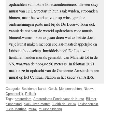
opdrachten van lokale horecaondernemers, die een sexy
mural van JDL Streetart in hun zaak wilden, stroomden
binnen, maar het werken voor op winst gerichte
ondernemingen paste niet bij de De Leeuw. Toen ook
vanuit de rest van de wereld opdrachten voor murals
binnenkwamen, kon ze gaan doen wat ze liefste doet:
vrije kunst maken met een sociaal-maatschappelijke en
kritische boodschap. Inmiddels heeft De Leeuw in
tientallen landen murals gemaakt, van Maleisië tot in de
VS, waarvan de hoogste 50 meter is. In februari 2021
maakte ze in opdracht van de Gemeente Amsterdam een
mural op het Centraal Station in het kader van AIDS.
Categorie:
Beeldende kunst
,
Geluk
,
Mensenrechten
,
Nieuws
,
Opmerkelijk
,
Politiek
Tags:
amsterdam
,
Amsterdams Fonds voor de Kunst
,
Bijlmer
,
binnenstad
,
black lives matter
,
Judith de Leeuw
,
Leidscheplein
,
Lucia Marthas
,
mural
,
muurschildering