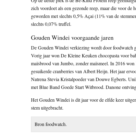
Op de derde plek is de Be-Kind Protein reep geëindig
zich voordoet als een gezonde reep, maar die voor de h
geworden met slechts 0,5% Açai (11% van de stemmen)
slechts 0,07% truffel.
Gouden Windei voorgaande jaren
De Gouden Windei verkiezing wordt door foodwatch ge
Vorig jaar won De Kleine Keuken chocopasta voor bab
maïsbrood van Jumbo, zonder maïsmeel. In 2016 won 
gesuikerde cranberries van Albert Heijn. Het jaar er
Natrena Stevia Kristalpoeder van Douwe Egberts. Unile
met Blue Band Goede Start Witbrood. Danone ontving 
Het Gouden Windei is dit jaar voor de elfde keer uitg
stem uitgebracht.
Bron foodwatch.