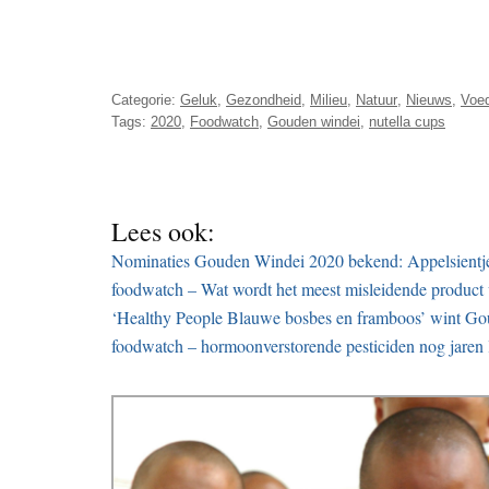
Categorie:
Geluk
,
Gezondheid
,
Milieu
,
Natuur
,
Nieuws
,
Voe
Tags:
2020
,
Foodwatch
,
Gouden windei
,
nutella cups
Lees ook:
Nominaties Gouden Windei 2020 bekend: Appelsientje
foodwatch – Wat wordt het meest misleidende product
‘Healthy People Blauwe bosbes en framboos’ wint G
foodwatch – hormoonverstorende pesticiden nog jaren 