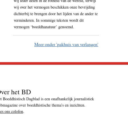
wij ieder delen in de rotheid van de wereld, terwijl
wij over het vermogen beschikken onze bevrijding
dichterbij te brengen door het lijden van de ander te
verminderen. In sommige teksten wordt dit
vermogen ‘boeddhanatuur’ genoemd.
Meer onder 'pakhuis van verlangen'
ver het BD
t Boeddhistisch Dagblad is een onafhankelijk journalistiek
bmagazine over boeddhistische thema’s en inzichten.
es ons colofon
.