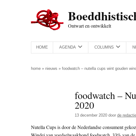
Door
Skip
Spring
Spring
Boeddhistisc
naar
to
naar
naar
de
secondary
de
de
Ontwart en ontwikkelt
hoofd
menu
eerste
voettekst
inhoud
sidebar
HOME
AGENDA
COLUMNS
N
home
»
nieuws
»
foodwatch – nutella cups wint gouden win
foodwatch – Nu
2020
13 december 2020
door
de redacti
Nutella Cups is door de Nederlandse consument gekoz
Windei van voedselwaakhond foodwatch. 33% van de t