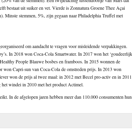
d (20% van de stemmen). Een twijfelachtig tussendoortje van Mars dat
elft bestaat uit suiker en vet. Vierde is Zonnatura Groene Thee Açai
. Minste stemmen, 5%, zijn gegaan naar Philadelphia Truffel met
organiseerd om aandacht te vragen voor misleidende verpakkingen.
y’s. In 2018 won Coca-Cola Smartwater. In 2017 won het ‘goudeerlijk
Healthy People Blauwe bosbes en framboos. In 2015 wonnen de
voor won Capri-sun van Coca-Cola de omstreden prijs. In 2013 won
ver won de prijs al twee maal: in 2012 met Becel pro-activ en in 2011
het windei in 2010 met het product Actimel.
ereikt. In de afgelopen jaren hebben meer dan 110.000 consumenten hun