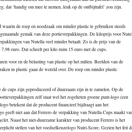
g, dat ‘handig om mee te nemen, leuk op de ontbijttafel’ zou zijn.
d waarin de roep en noodzaak om minder plastic te gebruiken steeds
zogenaamde gemak van deze portieverpakkingen. De kiloprijs voor Nutel
erpakkingen van Nutella veel minder betaalt. Zo is de prijs van de
 7,98 euro. Dat scheelt per kilo ruim 15 euro met de cups.
en voor en de belasting van plastic op het milieu. Beelden van de
t raken in plastic gaan de wereld over. De roep om minder plastic
e de cups zijn geproduceerd of duurzaam zijn in te zamelen. Op de
ortieverpakkingen zelf staat wel het zogeheten groene punt-logo (een
t logo betekent dat de producent financieel bijdraagt aan het
go geeft niet aan dat Ferrero de verpakking van Nutella Cups maakt va
clet. Naast het niet-duurzame karakter van producent Ferrero is het
erplicht stellen van het voedselkeuzelogo Nutri-Score. Gezien het feit d