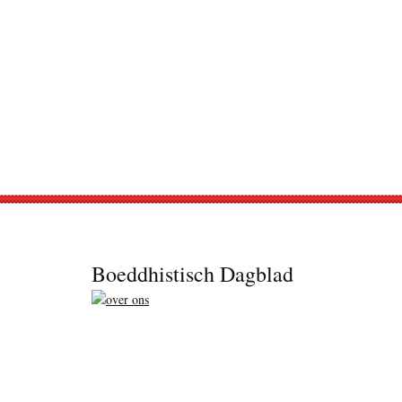
Footer
Boeddhistisch Dagblad