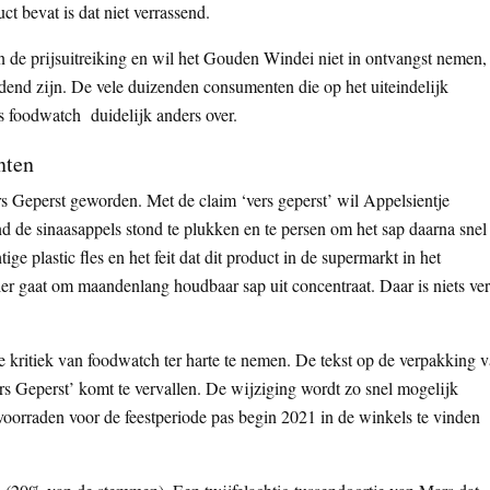
t bevat is dat niet verrassend.
n de prijsuitreiking en wil het Gouden Windei niet in ontvangst nemen,
dend zijn. De vele duizenden consumenten die op het uiteindelijk
 foodwatch duidelijk anders over.
nten
 Geperst geworden. Met de claim ‘vers geperst’ wil Appelsientje
 de sinaasappels stond te plukken en te persen om het sap daarna snel 
ge plastic fles en het feit dat dit product in de supermarkt in het
 hier gaat om maandenlang houdbaar sap uit concentraat. Daar is niets ver
e kritiek van foodwatch ter harte te nemen. De tekst op de verpakking 
rs Geperst’ komt te vervallen. De wijziging wordt zo snel mogelijk
oorraden voor de feestperiode pas begin 2021 in de winkels te vinden