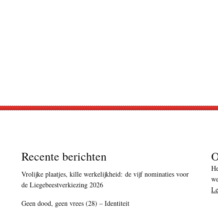
Recente berichten
O
He
Vrolijke plaatjes, kille werkelijkheid: de vijf nominaties voor
we
de Liegebeestverkiezing 2026
Le
Geen dood, geen vrees (28) – Identiteit