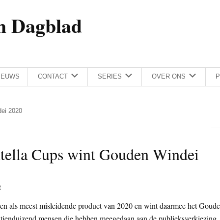
h Dagblad
IEUWS
CONTACT
SERIES
OVER ONS
P
dei 2020
tella Cups wint Gouden Windei
e
en als meest misleidende product van 2020 en wint daarmee het Goud
ienduizend mensen die hebben meegedaan aan de publieksverkiezing