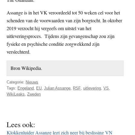
Assange is in het VK veroordeeld tot 50 weken cel voor het
schenden van de voorwaarden van zijn borgtocht. In oktober
2019 verzocht hij vergeefs om uitstel van het
uitleveringsproces. Tijdens zijn gevangenschap zou zijn
fysieke en psychische conditie zorgwekkend zijn
verslechterd.
Bron Wikipedia.
Categorie:
Nieuws
Tags:
Engeland
,
EU
,
Julian Assange
,
RSF
,
uitlevering
,
VS
,
WikiLeaks
,
Zweden
Lees ook:
Klokkenluider Assange legt zich neer bij beslissing VN