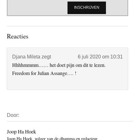
Lees
Reacties
Interacties
Djana Mileta
zegt
6 juli 2020 om 10:31
Hhhhmmmm…… het doet pijn om dit te lezen.
Freedom for Julian Assange…. !
Primaire
Door:
Sidebar
Joop Ha Hoek
Joop Ha Hoek, volger van de dhamma en redacteur.