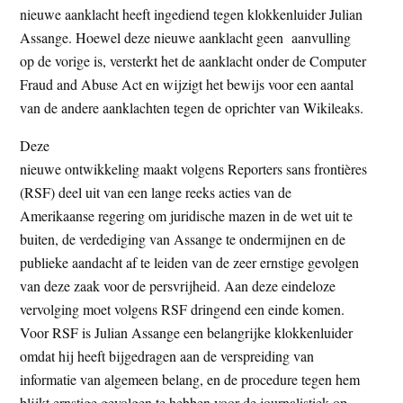
nieuwe aanklacht heeft ingediend tegen klokkenluider Julian
t
e
Assange. Hoewel deze nieuwe aanklacht geen aanvulling
e
s
op de vorige is, versterkt het de aanklacht onder de Computer
i
Fraud and Abuse Act en wijzigt het bewijs voor een aantal
t
van de andere aanklachten tegen de oprichter van Wikileaks.
e
Deze
nieuwe ontwikkeling maakt volgens Reporters sans frontières
(RSF) deel uit van een lange reeks acties van de
Amerikaanse regering om juridische mazen in de wet uit te
buiten, de verdediging van Assange te ondermijnen en de
publieke aandacht af te leiden van de zeer ernstige gevolgen
van deze zaak voor de persvrijheid. Aan deze eindeloze
vervolging moet volgens RSF dringend een einde komen.
Voor RSF is Julian Assange een belangrijke klokkenluider
omdat hij heeft bijgedragen aan de verspreiding van
informatie van algemeen belang, en de procedure tegen hem
blijkt ernstige gevolgen te hebben voor de journalistiek op