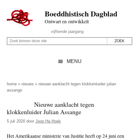
Door
Skip
Spring
Spring
Boeddhistisch Dagblad
naar
to
naar
naar
de
secondary
de
de
Ontwart en ontwikkelt
hoofd
menu
eerste
voettekst
Header
vijftiende jaargang
inhoud
sidebar
Rechts
Z
Z
o
o
e
e
MENU
k
k
b
o
i
p
home
»
nieuws
»
nieuwe aanklacht tegen klokkenluider julian
n
assange
d
n
e
Nieuwe aanklacht tegen
e
z
klokkenluider Julian Assange
n
e
d
5 juli 2020
door
Joop Ha Hoek
s
e
i
Het Amerikaanse ministerie van Justitie heeft op 24 juni een
z