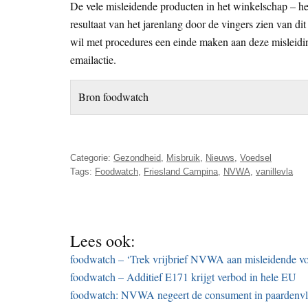
De vele misleidende producten in het winkelschap – het 
resultaat van het jarenlang door de vingers zien van 
wil met procedures een einde maken aan deze misleidi
emailactie.
Bron foodwatch
Categorie:
Gezondheid
,
Misbruik
,
Nieuws
,
Voedsel
Tags:
Foodwatch
,
Friesland Campina
,
NVWA
,
vanillevla
Lees ook:
foodwatch – ‘Trek vrijbrief NVWA aan misleidende voe
foodwatch – Additief E171 krijgt verbod in hele EU
foodwatch: NVWA negeert de consument in paardenvl