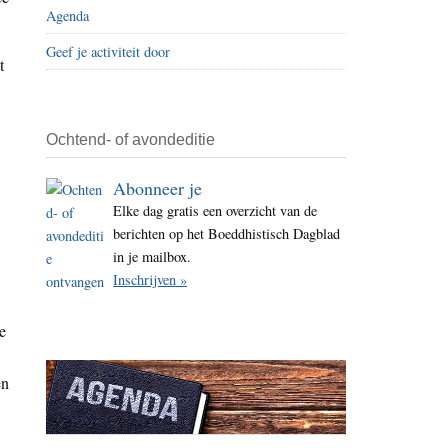
Agenda
i
t
Geef je activiteit door
t
e
Ochtend- of avondeditie
Abonneer je
Elke dag gratis een overzicht van de
berichten op het Boeddhistisch Dagblad
in je mailbox.
Inschrijven »
e
en