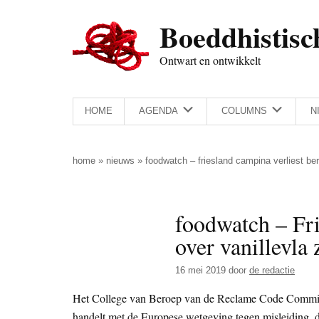
Door
Skip
Spring
Spring
Boeddhistisc
naar
to
naar
naar
de
secondary
de
de
Ontwart en ontwikkelt
hoofd
menu
eerste
voettekst
inhoud
sidebar
HOME
AGENDA
COLUMNS
N
home
»
nieuws
»
foodwatch – friesland campina verliest ber
foodwatch – Fri
over vanillevla 
16 mei 2019
door
de redactie
Het College van Beroep van de Reclame Code Commissi
handelt met de Europese wetgeving tegen misleiding, d