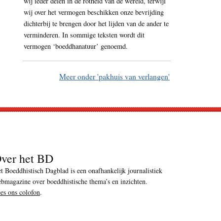
wij ieder delen in de rotheid van de wereld, terwijl
wij over het vermogen beschikken onze bevrijding
dichterbij te brengen door het lijden van de ander te
verminderen. In sommige teksten wordt dit
vermogen ‘boeddhanatuur’ genoemd.
Meer onder 'pakhuis van verlangen'
ver het BD
t Boeddhistisch Dagblad is een onafhankelijk journalistiek
bmagazine over boeddhistische thema’s en inzichten.
es ons colofon
.