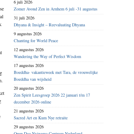
6 juli 2026
nse
Zomer Avond Zen in Arnhem 6 juli -31 augustus
al
31 juli 2026
k
Dhyana & Insight – Reevaluating Dhyana
9 augustus 2026
Chanting for World Peace
12 augustus 2026
t
Wandering the Way of Perfect Wisdom
17 augustus 2026
ng
Boeddha- vakantieweek met Tara, de vrouwelijke
Boeddha van wijsheid
n.
20 augustus 2026
ket
Zen Spirit Leesgroep 2026 22 januari t/m 17
g
december 2026 online
21 augustus 2026
e
Sacred Art en Kum Nye retraite
29 augustus 2026
Open Dag Nyingma Centrum Nederland