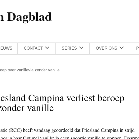
h Dagblad
IEUWS
CONTACT
SERIES
OVER ONS
P
oep over vanillevla zonder vanille
esland Campina verliest beroep
zonder vanille
e (RCC) heeft vandaag geoordeeld dat Friesland Campina in strijd
oor in haar Optimel vanillevla geen spoortje vanille te stoppen. Daarm