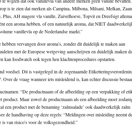
 te wijzen dat ook vanillevla van andere merken geen vanille bevatten.
ierop is te zien dat merken als Campina, Milbona, Milsani, Melkan, Zaa
Plus, AH magere vla vanille, Zuivelhoeve, Topvit en Dreefsigt allema
diënt een aroma hebben, of een natuurlijk aroma, dat NIET daadwerkelij
t volume vanillevla op de Nederlandse markt.”
le hebben vervangen door aroma’s, zonder dit duidelijk te maken aan
handelen met de Europese wetgeving aanschrijven en duidelijk maken da
oen kan foodwatch ook tegen hen klachtenprocedures opstarten.
nd voedsel. Dit is vastgelegd in de zogenaamde Etiketteringsverordeni
. Over de vraag wanneer iets misleidend is, kan echter discussie bestaa
uctnamen: “De productnaam of de afbeelding op een verpakking of eti
het product. Maar zowel de productnaam als een afbeelding moet zodani
 zal een product met de benaming ‘zalmsalade’ ook daadwerkelijk zalm
j over de handhaving op deze regels: “Meldingen over misleiding neemt d
is van risico’s voor de volksgezondheid.”