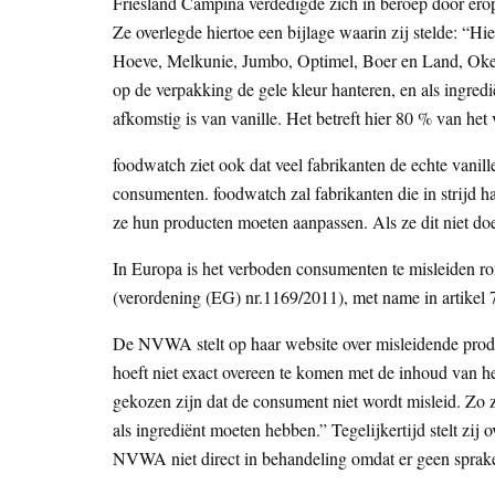
Friesland Campina verdedigde zich in beroep door erop
Ze overlegde hiertoe een bijlage waarin zij stelde: “H
Hoeve, Melkunie, Jumbo, Optimel, Boer en Land, Oke, 
op de verpakking de gele kleur hanteren, en als ingre
afkomstig is van vanille. Het betreft hier 80 % van he
foodwatch ziet ook dat veel fabrikanten de echte vanil
consumenten. foodwatch zal fabrikanten die in strijd 
ze hun producten moeten aanpassen. Als ze dit niet d
In Europa is het verboden consumenten te misleiden ro
(verordening (EG) nr.1169/2011), met name in artikel 7
De NVWA stelt op haar website over misleidende prod
hoeft niet exact overeen te komen met de inhoud van 
gekozen zijn dat de consument niet wordt misleid. Zo
als ingrediënt moeten hebben.” Tegelijkertijd stelt zi
NVWA niet direct in behandeling omdat er geen sprake 