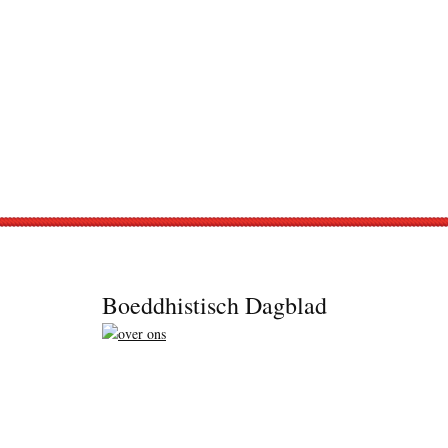
Footer
Boeddhistisch Dagblad