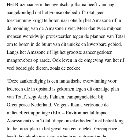
Het Braziliaanse milieuagentschap Ibama heeft vandaag
t
e
aangekondigd dat het Franse oliebedrijf Total geen
e
s
toestemming krijgt te boren naar olie bij het Amazone rif in
i
de monding van de Amazone rivier. Meer dan twee miljoen
t
mensen wereldwijd protesteerden tegen de plannen van Total
e
om te boren in de buurt van dit unieke en kwetsbare gebied.
Langs het Amazone rif ligt het grootste aaneengesloten
mangrovebos op aarde. Ook leven in de omgeving van het rif
veel bedreigde dieren, zoals de zeekoe.
‘Deze aankondiging is een fantastische overwinning voor
iedereen die in opstand is gekomen tegen dit onzalige plan
van Total’, zegt Andy Palmen, campagneleider bij
Greenpeace Nederland. Volgens Ibama vertoonde de
milieueffectrapportage (EIA – Environmental Impact
Assessment) van Total ‘diepe onzekerheden” met betrekking
tot het noodplan in het geval van een olielek. Greenpeace
heeft de gebrekkige, inconsistente en ontoereikende