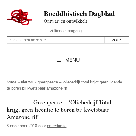
Door
Skip
Spring
Spring
Boeddhistisch Dagblad
naar
to
naar
naar
de
secondary
de
de
Ontwart en ontwikkelt
hoofd
menu
eerste
voettekst
Header
vijftiende jaargang
inhoud
sidebar
Rechts
Z
Z
o
o
e
e
MENU
k
k
b
o
i
p
home
»
nieuws
»
greenpeace – ‘oliebedrijf total krijgt geen licentie
n
te boren bij kwetsbaar amazone rif’
d
n
e
Greenpeace – ‘Oliebedrijf Total
e
z
krijgt geen licentie te boren bij kwetsbaar
n
e
Amazone rif’
d
s
8 december 2018
door
de redactie
e
i
z