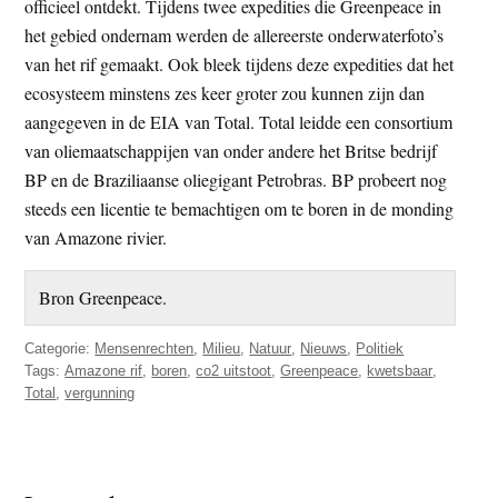
officieel ontdekt. Tijdens twee expedities die Greenpeace in
het gebied ondernam werden de allereerste onderwaterfoto’s
van het rif gemaakt. Ook bleek tijdens deze expedities dat het
ecosysteem minstens zes keer groter zou kunnen zijn dan
aangegeven in de EIA van Total. Total leidde een consortium
van oliemaatschappijen van onder andere het Britse bedrijf
BP en de Braziliaanse oliegigant Petrobras. BP probeert nog
steeds een licentie te bemachtigen om te boren in de monding
van Amazone rivier.
Bron Greenpeace.
Categorie:
Mensenrechten
,
Milieu
,
Natuur
,
Nieuws
,
Politiek
Tags:
Amazone rif
,
boren
,
co2 uitstoot
,
Greenpeace
,
kwetsbaar
,
Total
,
vergunning