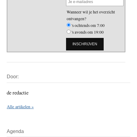
Wanneer wil je het overzicht
ontvangen?
's ochtends om 7:00
's avonds om 19:00
Primaire
Door:
Sidebar
de redactie
Alle artikelen »
Agenda