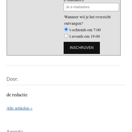
Wanneer wil je het overzicht
ontvangen?
's ochtends om 7:00
's avonds om 19:00
Primaire
Door:
Sidebar
de redactie
Alle artikelen »
Agenda