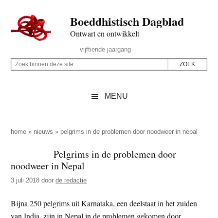
Door
Skip
Spring
Spring
Boeddhistisch Dagblad
naar
to
naar
naar
de
secondary
de
de
Ontwart en ontwikkelt
hoofd
menu
eerste
voettekst
Header
vijftiende jaargang
inhoud
sidebar
Rechts
Z
Z
o
o
e
e
MENU
k
k
b
o
i
p
home
»
nieuws
»
pelgrims in de problemen door noodweer in nepal
n
d
Pelgrims in de problemen door
n
e
noodweer in Nepal
e
z
n
3 juli 2018
door
de redactie
e
d
s
Bijna 250 pelgrims uit Karnataka, een deelstaat in het zuiden
e
i
van India, zijn in Nepal in de problemen gekomen door
z