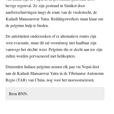
t
hevige regenval. Ze zijn gestrand in Simikot door
e
e
aardverschuivingen langs de route van de vredestocht, de
s
Kailash Manasarovar Yatra. Reddingswerkers staan klaar om
i
de pelgrims hulp te bieden.
t
e
De autoriteiten onderzoeken of er alternatieve routes zijn
voor evacuatie, maar dit zal vooralsnog niet haalbaar zijn
vanwege het slechte weer. Pelgrims die er slecht aan toe zijn
zullen worden geëvacueerd met helikopters.
Duizenden Indiase pelgrims nemen elk jaar via Nepal deel
aan de Kailash Mansarovar Yatra in de Tibetaanse Autonome
Regio (TAR) van China, nog voor het moessonseizoen.
Bron BNN.