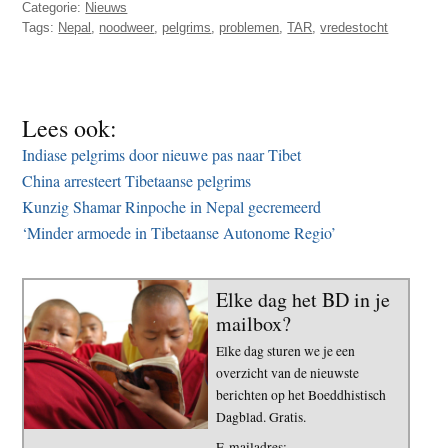
Categorie:
Nieuws
Tags:
Nepal
,
noodweer
,
pelgrims
,
problemen
,
TAR
,
vredestocht
Lees ook:
Indiase pelgrims door nieuwe pas naar Tibet
China arresteert Tibetaanse pelgrims
Kunzig Shamar Rinpoche in Nepal gecremeerd
‘Minder armoede in Tibetaanse Autonome Regio’
Elke dag het BD in je
mailbox?
Elke dag sturen we je een
overzicht van de nieuwste
berichten op het Boeddhistisch
Dagblad. Gratis.
E-mailadres: