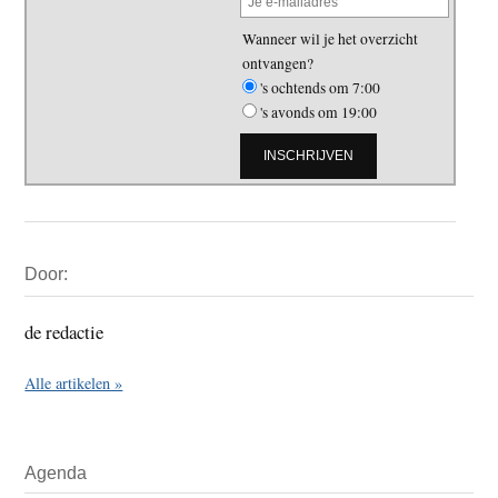
Wanneer wil je het overzicht
ontvangen?
's ochtends om 7:00
's avonds om 19:00
Primaire
Door:
Sidebar
de redactie
Alle artikelen »
Agenda