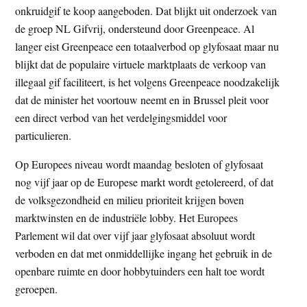
onkruidgif te koop aangeboden. Dat blijkt uit onderzoek van
t
e
de groep NL Gifvrij, ondersteund door Greenpeace. Al
e
s
langer eist Greenpeace een totaalverbod op glyfosaat maar nu
i
blijkt dat de populaire virtuele marktplaats de verkoop van
t
illegaal gif faciliteert, is het volgens Greenpeace noodzakelijk
e
dat de minister het voortouw neemt en in Brussel pleit voor
een direct verbod van het verdelgingsmiddel voor
particulieren.
Op Europees niveau wordt maandag besloten of glyfosaat
nog vijf jaar op de Europese markt wordt getolereerd, of dat
de volksgezondheid en milieu prioriteit krijgen boven
marktwinsten en de industriële lobby. Het Europees
Parlement wil dat over vijf jaar glyfosaat absoluut wordt
verboden en dat met onmiddellijke ingang het gebruik in de
openbare ruimte en door hobbytuinders een halt toe wordt
geroepen.