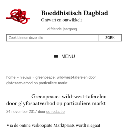
Door
Skip
Spring
Spring
Boeddhistisch Dagblad
naar
to
naar
naar
de
secondary
de
de
Ontwart en ontwikkelt
hoofd
menu
eerste
voettekst
Header
vijftiende jaargang
inhoud
sidebar
Rechts
Z
Z
o
o
e
e
MENU
k
k
b
o
i
p
home
»
nieuws
»
greenpeace: wild-west-taferelen door
n
glyfosaatverbod op particuliere markt
d
n
e
Greenpeace: wild-west-taferelen
e
z
door glyfosaatverbod op particuliere markt
n
e
d
24 november 2017
door
de redactie
s
e
i
Via de online verkoopsite Marktplaats wordt illegaal
z