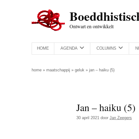
Door
Skip
Spring
Spring
Boeddhistisc
naar
to
naar
naar
de
secondary
de
de
Ontwart en ontwikkelt
hoofd
menu
eerste
voettekst
inhoud
sidebar
HOME
AGENDA
COLUMNS
N
home
»
maatschappij
»
geluk
»
jan – haiku (5)
Jan – haiku (5)
30 april 2021
door
Jan Zeegers