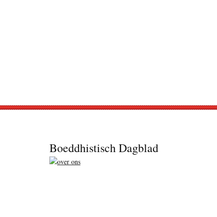
Footer
Boeddhistisch Dagblad