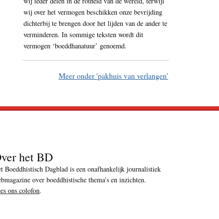
wij ieder delen in de rotheid van de wereld, terwijl
wij over het vermogen beschikken onze bevrijding
dichterbij te brengen door het lijden van de ander te
verminderen. In sommige teksten wordt dit
vermogen ‘boeddhanatuur’ genoemd.
Meer onder 'pakhuis van verlangen'
ver het BD
t Boeddhistisch Dagblad is een onafhankelijk journalistiek
bmagazine over boeddhistische thema’s en inzichten.
es ons colofon
.