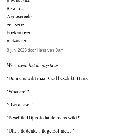
t
e
e
s
i
t
e
8 juni 2025
door
Hans van Dam
We vragen het de mysticus.
‘De mens wikt maar God beschikt, Hans.’
‘Waarover?’
‘Overal over.’
‘Beschikt Hij ook dat de mens wikt?’
‘Uh… ik denk… ik geloof niet…’