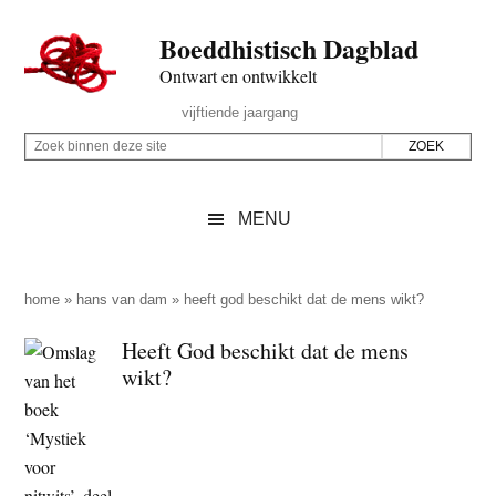
Door
Skip
Spring
Spring
Boeddhistisch Dagblad
naar
to
naar
naar
de
secondary
de
de
Ontwart en ontwikkelt
hoofd
menu
eerste
voettekst
Header
vijftiende jaargang
inhoud
sidebar
Rechts
Z
Z
o
o
e
e
MENU
k
k
b
o
i
p
home
»
hans van dam
»
heeft god beschikt dat de mens wikt?
n
d
Heeft God beschikt dat de mens
n
e
wikt?
e
z
n
e
d
s
e
i
z