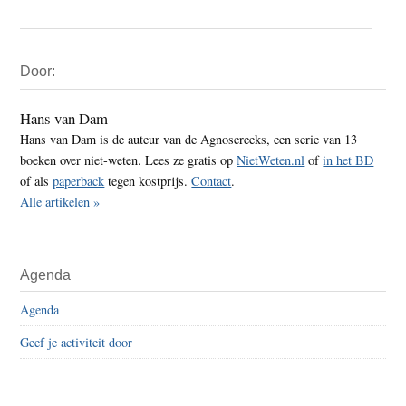
Primaire
Door:
Sidebar
Hans van Dam
Hans van Dam is de auteur van de Agnosereeks, een serie van 13
boeken over niet-weten. Lees ze gratis op
NietWeten.nl
of
in het BD
of als
paperback
tegen kostprijs.
Contact
.
Alle artikelen »
Agenda
Agenda
Geef je activiteit door