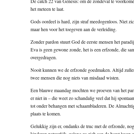
De catch 22 van Genesis: om de zondeval te voorkomen
het meteen te laat.
Gods oordeel is hard, zijn straf meedogenloos. Niet zic
maar hen voor het toegeven aan de verleiding.
Zonder pardon stuurt God de eerste mensen het paradi
Eva is geen gewone zonde, het is een erfzonde, die s
overgedragen.
Nooit kunnen we de erfzonde goedmaken. Altijd zullen
twee mensen die nog niets van misdaad wisten.
Een blauwe maandag mochten we proeven van het paradi
er niet in – die weet zo schandalig veel dat hij spont
tot onder behangen met schaambladeren. De Almachtige
plaats te komen.
Gelukkig zijn er, ondanks de truc met de erfzonde, n
kinderen natuurlijk, zolang ze zich aan de borst laven 