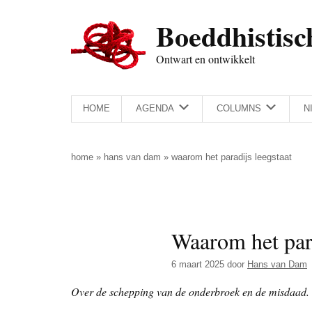
Door
Skip
Spring
Spring
Boeddhistisc
naar
to
naar
naar
de
secondary
de
de
Ontwart en ontwikkelt
hoofd
menu
eerste
voettekst
inhoud
sidebar
HOME
AGENDA
COLUMNS
N
home
»
hans van dam
»
waarom het paradijs leegstaat
Waarom het para
6 maart 2025
door
Hans van Dam
Over de schepping van de onderbroek en de misdaad.