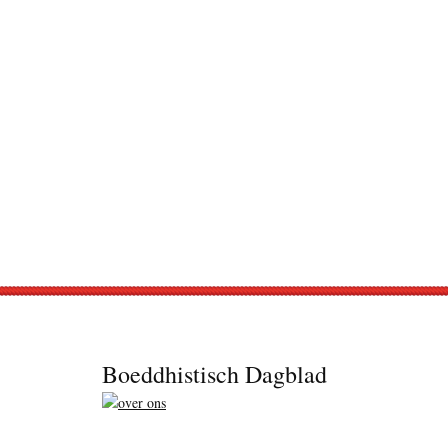
Footer
Boeddhistisch Dagblad