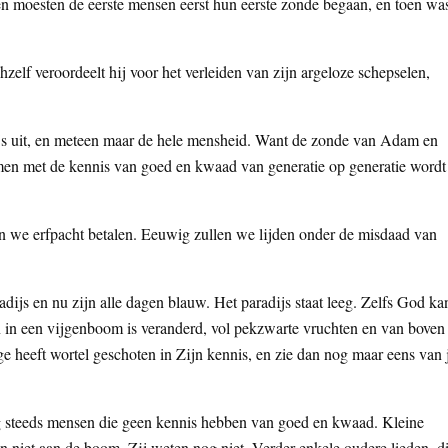
 moesten de eerste mensen eerst hun eerste zonde begaan, en toen wa
hzelf veroordeelt hij voor het verleiden van zijn argeloze schepselen,
js uit, en meteen maar de hele mensheid. Want de zonde van Adam en
amen met de kennis van goed en kwaad van generatie op generatie wordt
 we erfpacht betalen. Eeuwig zullen we lijden onder de misdaad van
js en nu zijn alle dagen blauw. Het paradijs staat leeg. Zelfs God ka
aan in een vijgenboom is veranderd, vol pekzwarte vruchten en van boven
 heeft wortel geschoten in Zijn kennis, en zie dan nog maar eens van 
og steeds mensen die geen kennis hebben van goed en kwaad. Kleine
en niet aan de boom. Zij weten nog niet. Verder enkele oudere lieden, d