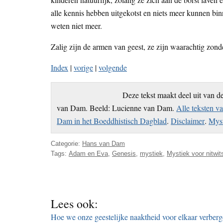
alle kennis hebben uitgekotst en niets meer kunnen bi
weten niet meer.
Zalig zijn de armen van geest, ze zijn waarachtig zond
Index
|
vorige
|
volgende
Deze tekst maakt deel uit van d
van Dam. Beeld: Lucienne van Dam.
Alle teksten v
Dam in het Boeddhistisch Dagblad
.
Disclaimer
.
Myst
Categorie:
Hans van Dam
Tags:
Adam en Eva
,
Genesis
,
mystiek
,
Mystiek voor nitwit
Lees ook:
Hoe we onze geestelijke naaktheid voor elkaar verber