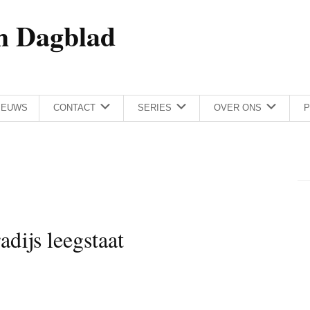
h Dagblad
IEUWS
CONTACT
SERIES
OVER ONS
P
dijs leegstaat