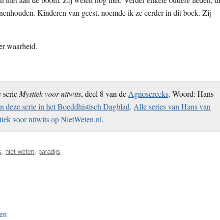
nnenhouden. Kinderen van geest, noemde ik ze eerder in dit boek. Zij
er waarheid.
e serie
Mystiek voor nitwits
, deel 8 van de
Agnosereeks
. Woord: Hans
an deze serie in het Boeddhistisch Dagblad
.
Alle series van Hans van
iek voor nitwits op NietWeten.nl
.
s
,
niet-weten
,
paradijs
gen