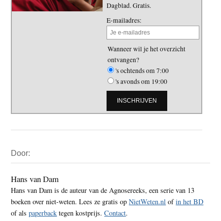
Dagblad. Gratis.
E-mailadres:
Wanneer wil je het overzicht
ontvangen?
's ochtends om 7:00
's avonds om 19:00
Primaire
Door:
Sidebar
Hans van Dam
Hans van Dam is de auteur van de Agnosereeks, een serie van 13
boeken over niet-weten. Lees ze gratis op
NietWeten.nl
of
in het BD
of als
paperback
tegen kostprijs.
Contact
.