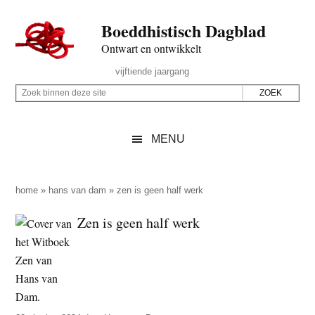
Door
Skip
Spring
Spring
Boeddhistisch Dagblad
naar
to
naar
naar
de
secondary
de
de
Ontwart en ontwikkelt
hoofd
menu
eerste
voettekst
Header
vijftiende jaargang
inhoud
sidebar
Rechts
Z
Z
o
o
e
e
MENU
k
k
b
o
i
p
home
»
hans van dam
»
zen is geen half werk
n
d
Zen is geen half werk
n
e
e
z
n
e
d
s
e
i
z