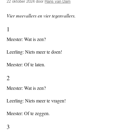
22 oktober 2024
door
Hans van Dam
t
e
e
s
Vier meevallers en vier tegenvallers.
i
1
t
e
Meester: Wat is zen?
Leerling: Niets meer te doen!
Meester: Of te laten.
2
Meester: Wat is zen?
Leerling: Niets meer te vragen!
Meester: Of te zeggen.
3