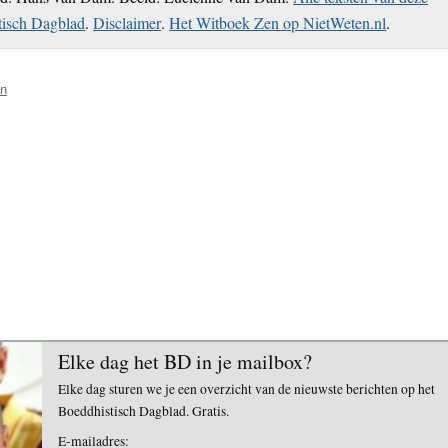
tisch Dagblad
.
Disclaimer
.
Het Witboek Zen op NietWeten.nl
.
en
Elke dag het BD in je mailbox?
Elke dag sturen we je een overzicht van de nieuwste berichten op het
Boeddhistisch Dagblad. Gratis.
E-mailadres: