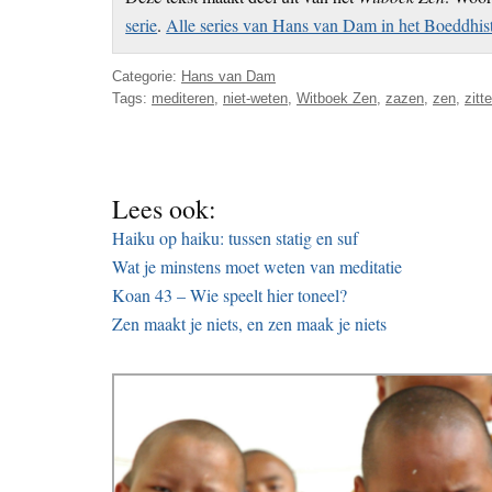
serie
.
Alle series van Hans van Dam in het Boeddhis
Categorie:
Hans van Dam
Tags:
mediteren
,
niet-weten
,
Witboek Zen
,
zazen
,
zen
,
zitt
Lees ook:
Haiku op haiku: tussen statig en suf
Wat je minstens moet weten van meditatie
Koan 43 – Wie speelt hier toneel?
Zen maakt je niets, en zen maak je niets