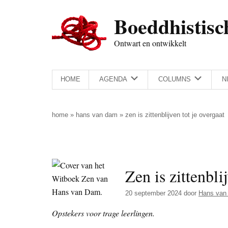
Door
Skip
Spring
Spring
Boeddhistisc
naar
to
naar
naar
de
secondary
de
de
Ontwart en ontwikkelt
hoofd
menu
eerste
voettekst
inhoud
sidebar
HOME
AGENDA
COLUMNS
N
home
»
hans van dam
»
zen is zittenblijven tot je overgaat
Zen is zittenbli
20 september 2024
door
Hans van
Opstekers voor trage leerlingen.