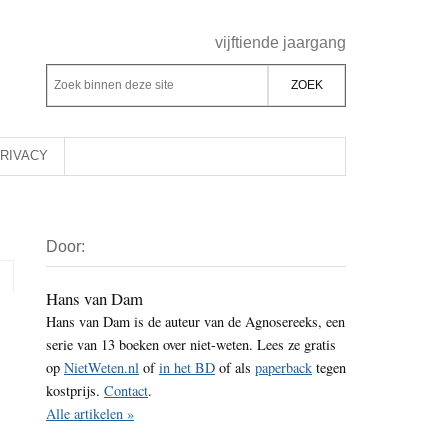
Header
vijftiende jaargang
Rechts
Z
Z
o
o
e
e
k
k
RIVACY
b
o
i
p
Primaire
n
d
Door:
Sidebar
n
e
e
z
Hans van Dam
n
Hans van Dam is de auteur van de Agnosereeks, een
e
d
serie van 13 boeken over niet-weten. Lees ze gratis
s
e
op
NietWeten.nl
of
in het BD
of als
paperback
tegen
i
z
kostprijs.
Contact
.
t
e
Alle artikelen »
e
s