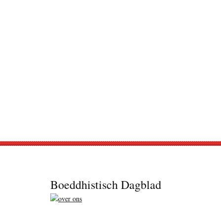
Footer
Boeddhistisch Dagblad