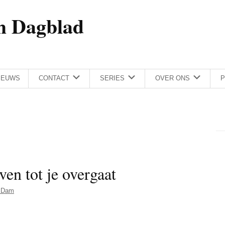
h Dagblad
IEUWS
CONTACT
SERIES
OVER ONS
P
jven tot je overgaat
 Dam