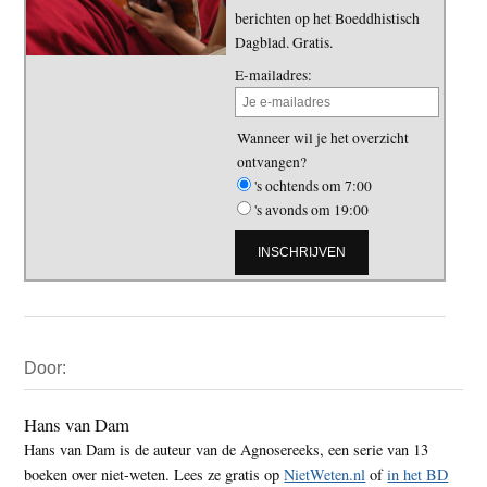
berichten op het Boeddhistisch
Dagblad. Gratis.
E-mailadres:
Wanneer wil je het overzicht
ontvangen?
's ochtends om 7:00
's avonds om 19:00
Primaire
Door:
Sidebar
Hans van Dam
Hans van Dam is de auteur van de Agnosereeks, een serie van 13
boeken over niet-weten. Lees ze gratis op
NietWeten.nl
of
in het BD