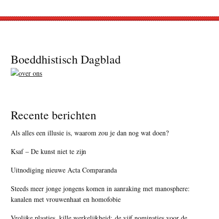
Footer
Boeddhistisch Dagblad
Recente berichten
Als alles een illusie is, waarom zou je dan nog wat doen?
Ksaf – De kunst niet te zijn
Uitnodiging nieuwe Acta Comparanda
Steeds meer jonge jongens komen in aanraking met manosphere:
kanalen met vrouwenhaat en homofobie
Vrolijke plaatjes, kille werkelijkheid: de vijf nominaties voor de