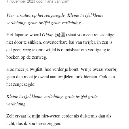
7 november 2023
door
Hans van Dam
t
e
e
s
Vier variaties op het zengezegde ‘Kleine twijfel kleine
i
verlichting, grote twijfel grote verlichting’.
t
Het Japanse woord
Gidan
(疑團) staat voor een reusachtige,
e
niet door te slikken, onverteerbare bal van twijfel. In zen is
dat geen veeg teken; twijfel is onmisbaar om voortgang te
boeken op de zenweg.
Hoe meer je twijfelt, hoe verder je komt. Wil je overal voorbij
gaan dan moet je overal aan twijfelen, ook hieraan. Ook aan
het zengezegde:
Kleine twijfel kleine verlichting, grote twijfel grote
verlichting.
Zelf ervaar ik mijn niet-weten eerder als duisternis dan als
licht, dus ik zou liever zeggen: