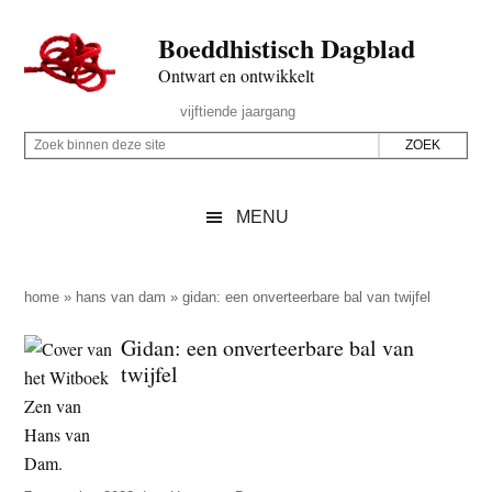
Door
Skip
Spring
Spring
Boeddhistisch Dagblad
naar
to
naar
naar
de
secondary
de
de
Ontwart en ontwikkelt
hoofd
menu
eerste
voettekst
Header
vijftiende jaargang
inhoud
sidebar
Rechts
Z
Z
o
o
e
e
MENU
k
k
b
o
i
p
home
»
hans van dam
»
gidan: een onverteerbare bal van twijfel
n
d
Gidan: een onverteerbare bal van
n
e
twijfel
e
z
n
e
d
s
e
i
z