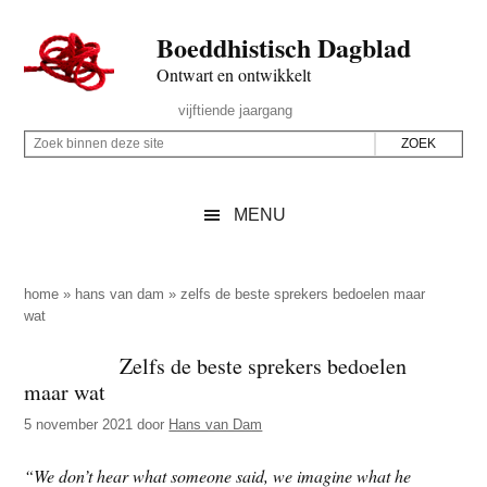
Door
Skip
Spring
Spring
Boeddhistisch Dagblad
naar
to
naar
naar
de
secondary
de
de
Ontwart en ontwikkelt
hoofd
menu
eerste
voettekst
Header
vijftiende jaargang
inhoud
sidebar
Rechts
Z
Z
o
o
e
e
MENU
k
k
b
o
i
p
home
»
hans van dam
»
zelfs de beste sprekers bedoelen maar
n
wat
d
n
e
Zelfs de beste sprekers bedoelen
e
z
maar wat
n
e
d
5 november 2021
door
Hans van Dam
s
e
i
“We don’t hear what someone said, we imagine what he
z