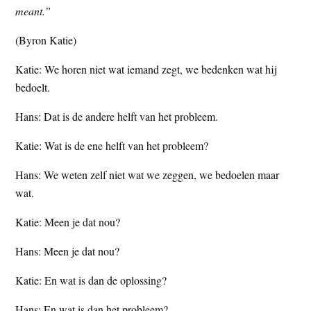
meant.”
t
e
e
s
(Byron Katie)
i
Katie: We horen niet wat iemand zegt, we bedenken wat hij
t
bedoelt.
e
Hans: Dat is de andere helft van het probleem.
Katie: Wat is de ene helft van het probleem?
Hans: We weten zelf niet wat we zeggen, we bedoelen maar
wat.
Katie: Meen je dat nou?
Hans: Meen je dat nou?
Katie: En wat is dan de oplossing?
Hans: En wat is dan het probleem?