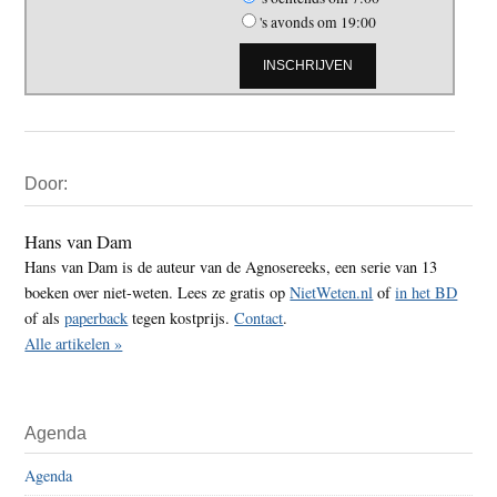
's avonds om 19:00
Primaire
Door:
Sidebar
Hans van Dam
Hans van Dam is de auteur van de Agnosereeks, een serie van 13
boeken over niet-weten. Lees ze gratis op
NietWeten.nl
of
in het BD
of als
paperback
tegen kostprijs.
Contact
.
Alle artikelen »
Agenda
Agenda