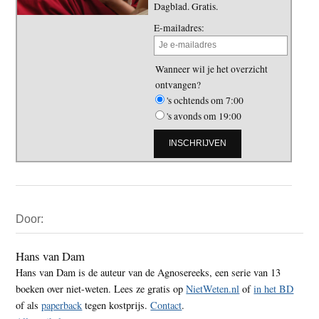
Dagblad. Gratis.
E-mailadres:
Wanneer wil je het overzicht
ontvangen?
's ochtends om 7:00
's avonds om 19:00
Primaire
Door:
Sidebar
Hans van Dam
Hans van Dam is de auteur van de Agnosereeks, een serie van 13
boeken over niet-weten. Lees ze gratis op
NietWeten.nl
of
in het BD
of als
paperback
tegen kostprijs.
Contact
.