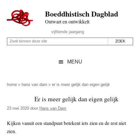
Door
Skip
Spring
Spring
Boeddhistisch Dagblad
naar
to
naar
naar
de
secondary
de
de
Ontwart en ontwikkelt
hoofd
menu
eerste
voettekst
Header
vijftiende jaargang
inhoud
sidebar
Rechts
Z
Z
o
o
e
e
MENU
k
k
b
o
i
p
home
»
hans van dam
»
er is meer gelijk dan eigen gelijk
n
d
Er is meer gelijk dan eigen gelijk
n
e
e
23 mei 2020
door
Hans van Dam
z
n
e
d
Kijken vanuit een standpunt betekent iets zien en de rest niet
s
e
zien.
i
z