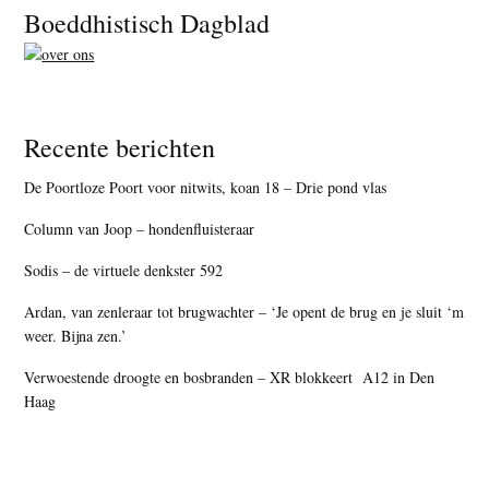
Footer
Boeddhistisch Dagblad
Recente berichten
De Poortloze Poort voor nitwits, koan 18 – Drie pond vlas
Column van Joop – hondenfluisteraar
Sodis – de virtuele denkster 592
Ardan, van zenleraar tot brugwachter – ‘Je opent de brug en je sluit ‘m
weer. Bijna zen.’
Verwoestende droogte en bosbranden – XR blokkeert A12 in Den
Haag