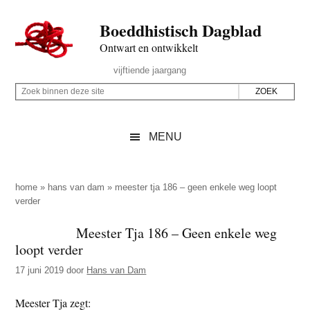
Door
Skip
Spring
Spring
Boeddhistisch Dagblad
naar
to
naar
naar
de
secondary
de
de
Ontwart en ontwikkelt
hoofd
menu
eerste
voettekst
Header
vijftiende jaargang
inhoud
sidebar
Rechts
Z
Z
o
o
e
e
MENU
k
k
b
o
i
p
home
»
hans van dam
»
meester tja 186 – geen enkele weg loopt
n
verder
d
n
e
Meester Tja 186 – Geen enkele weg
e
z
loopt verder
n
e
d
17 juni 2019
door
Hans van Dam
s
e
i
Meester Tja zegt:
z