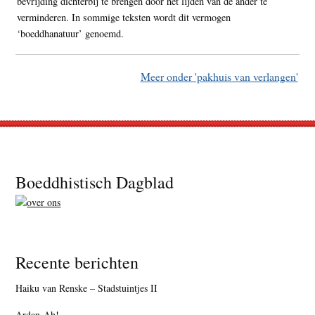
bevrijding dichterbij te brengen door het lijden van de ander te
verminderen. In sommige teksten wordt dit vermogen
‘boeddhanatuur’ genoemd.
Meer onder 'pakhuis van verlangen'
Footer
Boeddhistisch Dagblad
Recente berichten
Haiku van Renske – Stadstuintjes II
Ardan-Ah!