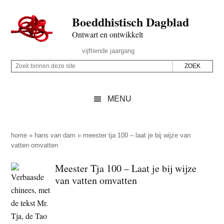
Door
Skip
Spring
Spring
Boeddhistisch Dagblad
naar
to
naar
naar
de
secondary
de
de
Ontwart en ontwikkelt
hoofd
menu
eerste
voettekst
Header
vijftiende jaargang
inhoud
sidebar
Rechts
Z
Z
o
o
e
e
MENU
k
k
b
o
i
p
home
»
hans van dam
»
meester tja 100 – laat je bij wijze van
n
vatten omvatten
d
n
e
Meester Tja 100 – Laat je bij wijze
e
z
van vatten omvatten
n
e
d
s
e
i
z