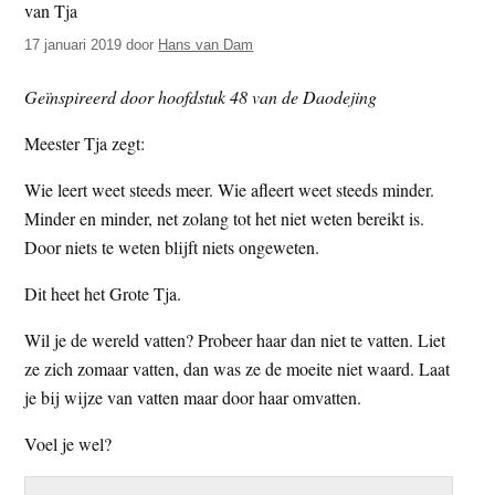
t
e
17 januari 2019
door
Hans van Dam
e
s
i
Geïnspireerd door hoofdstuk 48 van de Daodejing
t
e
Meester Tja zegt:
Wie leert weet steeds meer. Wie afleert weet steeds minder.
Minder en minder, net zolang tot het niet weten bereikt is.
Door niets te weten blijft niets ongeweten.
Dit heet het Grote Tja.
Wil je de wereld vatten? Probeer haar dan niet te vatten. Liet
ze zich zomaar vatten, dan was ze de moeite niet waard. Laat
je bij wijze van vatten maar door haar omvatten.
Voel je wel?