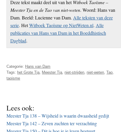
Deze tekst maakt deel uit van het
Witboek Taoïsme –
Meester Tja en de Tao van niet-weten
. Woord: Hans van
Dam. Beeld: Lucienne van Dam.
Alle teksten van deze
serie
. Het
Witboek Taoïsme op NietWeten.nl
.
Alle
publicaties van Hans van Dam in het Boeddhistisch
Dagblad
.
Categorie:
Hans van Dam
Tags:
het Grote Tja
,
Meester Tja
,
niet-strijden
,
niet-weten
,
Tao
,
taoisme
Lees ook:
Meester Tja 138 – Wijsheid is waarin dwaasheid gedijt
Meester Tja 142 – Zeven zuchten ter verzachting
Meester Tja 150 – Dit is hoe je je leven bestuurt