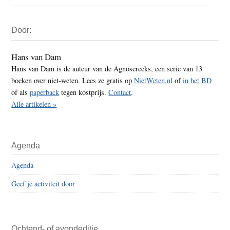
Primaire
Door:
Sidebar
Hans van Dam
Hans van Dam is de auteur van de Agnosereeks, een serie van 13
boeken over niet-weten. Lees ze gratis op
NietWeten.nl
of
in het BD
of als
paperback
tegen kostprijs.
Contact
.
Alle artikelen »
Agenda
Agenda
Geef je activiteit door
Ochtend- of avondeditie