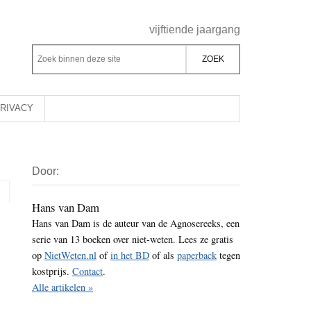
Header
vijftiende jaargang
Rechts
Z
Z
o
o
e
e
k
k
RIVACY
b
o
i
p
Primaire
n
d
Door:
Sidebar
n
e
e
z
Hans van Dam
n
Hans van Dam is de auteur van de Agnosereeks, een
e
d
serie van 13 boeken over niet-weten. Lees ze gratis
s
e
op
NietWeten.nl
of
in het BD
of als
paperback
tegen
i
z
kostprijs.
Contact
.
t
e
Alle artikelen »
e
s