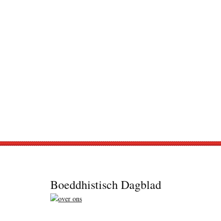
Footer
Boeddhistisch Dagblad