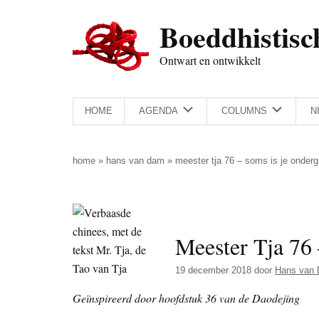
Door
Skip
Spring
Spring
Boeddhistisc
naar
to
naar
naar
de
secondary
de
de
Ontwart en ontwikkelt
hoofd
menu
eerste
voettekst
inhoud
sidebar
HOME
AGENDA
COLUMNS
N
home
»
hans van dam
»
meester tja 76 – soms is je onderg
Meester Tja 76 
19 december 2018
door
Hans van
Geïnspireerd door hoofdstuk 36 van de Daodejing