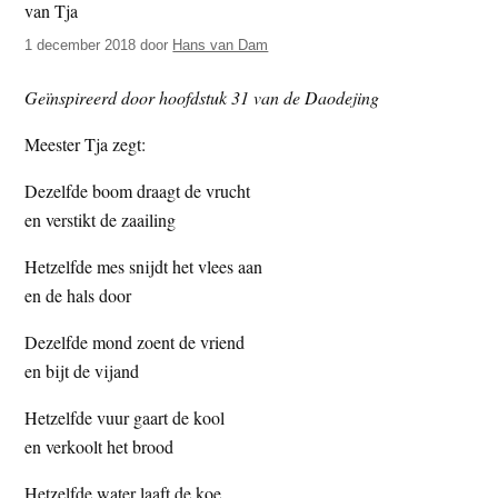
t
e
1 december 2018
door
Hans van Dam
e
s
i
Geïnspireerd door hoofdstuk 31 van de Daodejing
t
e
Meester Tja zegt:
Dezelfde boom draagt de vrucht
en verstikt de zaailing
Hetzelfde mes snijdt het vlees aan
en de hals door
Dezelfde mond zoent de vriend
en bijt de vijand
Hetzelfde vuur gaart de kool
en verkoolt het brood
Hetzelfde water laaft de koe