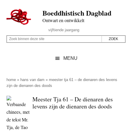
Door
Skip
Spring
Spring
Boeddhistisch Dagblad
naar
to
naar
naar
de
secondary
de
de
Ontwart en ontwikkelt
hoofd
menu
eerste
voettekst
Header
vijftiende jaargang
inhoud
sidebar
Rechts
Z
Z
o
o
e
e
MENU
k
k
b
o
i
p
home
»
hans van dam
»
meester tja 61 – de dienaren des levens
n
zijn de dienaren des doods
d
n
e
Meester Tja 61 – De dienaren des
e
z
levens zijn de dienaren des doods
n
e
d
s
e
i
z