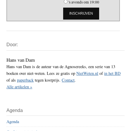
's avonds om 19:00
Primaire
Door:
Sidebar
Hans van Dam
Hans van Dam is de auteur van de Agnosereeks, een serie van 13
boeken over niet-weten. Lees ze gratis op
NietWeten.nl
of
in het BD
of als
paperback
tegen kostprijs.
Contact
.
Alle artikelen »
Agenda
Agenda