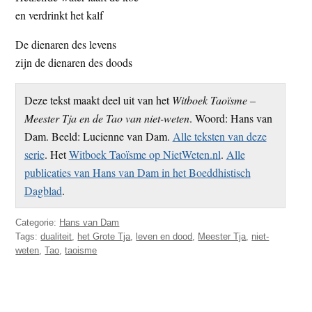
en verdrinkt het kalf
De dienaren des levens
zijn de dienaren des doods
Deze tekst maakt deel uit van het
Witboek Taoïsme –
Meester Tja en de Tao van niet-weten
. Woord: Hans van
Dam. Beeld: Lucienne van Dam.
Alle teksten van deze
serie
. Het
Witboek Taoïsme op NietWeten.nl
.
Alle
publicaties van Hans van Dam in het Boeddhistisch
Dagblad
.
Categorie:
Hans van Dam
Tags:
dualiteit
,
het Grote Tja
,
leven en dood
,
Meester Tja
,
niet-
weten
,
Tao
,
taoisme