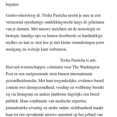
bepalen
t
e
e
s
Gastro-enteroloog dr. Trisha Pasricha neemt je mee in een
i
verrassend openhartige ontdekkingstocht langs de geheimen
t
van je darmen. Met nieuwe inzichten uit de neurologie en
e
biologie, handige tips en humor doorbreekt ze hardnekkige
mythes en laat ze zien hoe je met kleine veranderingen jouw
stoelgang én welzijn kunt verbeteren.
Trisha Pasricha is arts,
Harvard-wetenschapper, columnist voor The Washington
Post en een snelgroeiende stem binnen internationale
gezondheidsmedia. Met haar toegankelijke, evidence-based
content over darmgezondheid, voeding en wellbeing bereikt
zij via Instagram en andere platforms dagelijks een breed
publiek. Haar combinatie van medische expertise,
journalistieke ervaring en sterke online zichtbaarheid maakt
haar tot een opvallende nieuwe autoriteit op het gebied van