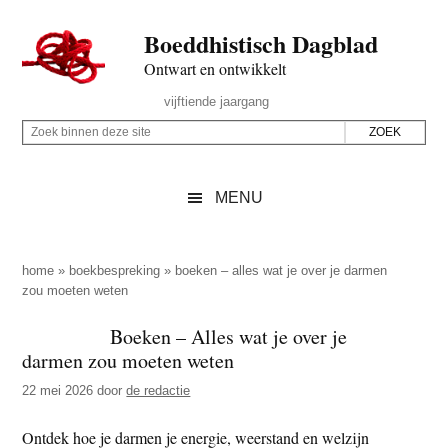
Door
Skip
Spring
Spring
Boeddhistisch Dagblad
naar
to
naar
naar
de
secondary
de
de
Ontwart en ontwikkelt
hoofd
menu
eerste
voettekst
Header
vijftiende jaargang
inhoud
sidebar
Rechts
Z
Z
o
o
e
e
MENU
k
k
b
o
i
p
home
»
boekbespreking
»
boeken – alles wat je over je darmen
n
zou moeten weten
d
n
e
Boeken – Alles wat je over je
e
z
darmen zou moeten weten
n
e
d
22 mei 2026
door
de redactie
s
e
i
Ontdek hoe je darmen je energie, weerstand en welzijn
z