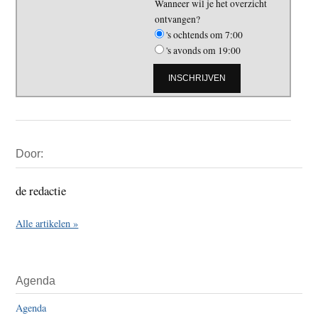
Wanneer wil je het overzicht
ontvangen?
's ochtends om 7:00
's avonds om 19:00
Primaire
Door:
Sidebar
de redactie
Alle artikelen »
Agenda
Agenda