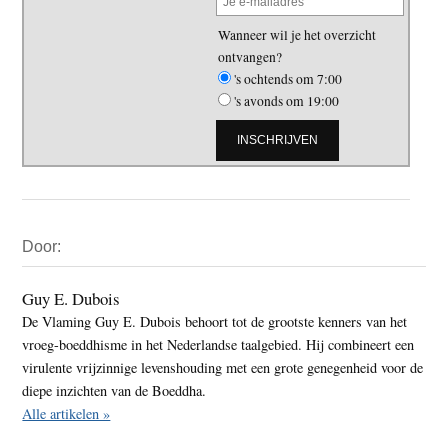
Wanneer wil je het overzicht
ontvangen?
's ochtends om 7:00
's avonds om 19:00
Primaire
Door:
Sidebar
Guy E. Dubois
De Vlaming Guy E. Dubois behoort tot de grootste kenners van het
vroeg-boeddhisme in het Nederlandse taalgebied. Hij combineert een
virulente vrijzinnige levenshouding met een grote genegenheid voor de
diepe inzichten van de Boeddha.
Alle artikelen »