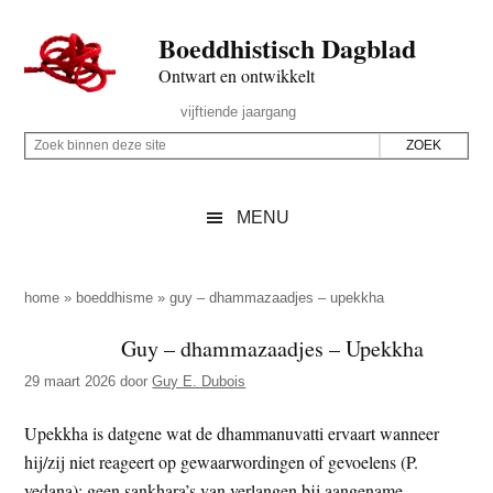
Door
Skip
Spring
Spring
Boeddhistisch Dagblad
naar
to
naar
naar
de
secondary
de
de
Ontwart en ontwikkelt
hoofd
menu
eerste
voettekst
Header
vijftiende jaargang
inhoud
sidebar
Rechts
Z
Z
o
o
e
e
MENU
k
k
b
o
i
p
home
»
boeddhisme
»
guy – dhammazaadjes – upekkha
n
d
Guy – dhammazaadjes – Upekkha
n
e
e
29 maart 2026
door
Guy E. Dubois
z
n
e
d
Upekkha is datgene wat de dhammanuvatti ervaart wanneer
s
e
hij/zij niet reageert op gewaarwordingen of gevoelens (P.
i
z
vedana): geen sankhara’s van verlangen bij aangename