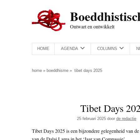
Door
Skip
Spring
Spring
Boeddhistisc
naar
to
naar
naar
de
secondary
de
de
Ontwart en ontwikkelt
hoofd
menu
eerste
voettekst
inhoud
sidebar
HOME
AGENDA
COLUMNS
N
home
»
boeddhisme
»
tibet days 2025
Tibet Days 20
25 februari 2025
door
de redactie
Tibet Days 2025 is een bijzondere gelegenheid van de
van de Dalai Lama in het ‘Jaar van Compassie’.