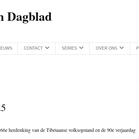
h Dagblad
IEUWS
CONTACT
SERIES
OVER ONS
P
25
 66e herdenking van de Tibetaanse volksopstand en de 90e verjaardag