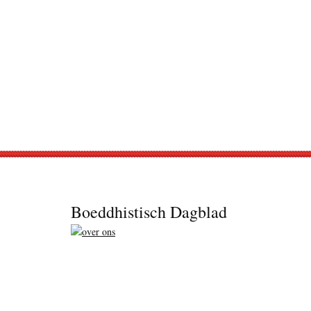
Footer
Boeddhistisch Dagblad