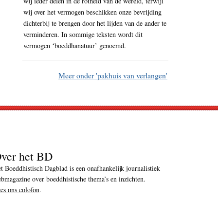
wij ieder delen in de rotheid van de wereld, terwijl
wij over het vermogen beschikken onze bevrijding
dichterbij te brengen door het lijden van de ander te
verminderen. In sommige teksten wordt dit
vermogen ‘boeddhanatuur’ genoemd.
Meer onder 'pakhuis van verlangen'
ver het BD
t Boeddhistisch Dagblad is een onafhankelijk journalistiek
bmagazine over boeddhistische thema’s en inzichten.
es ons colofon
.