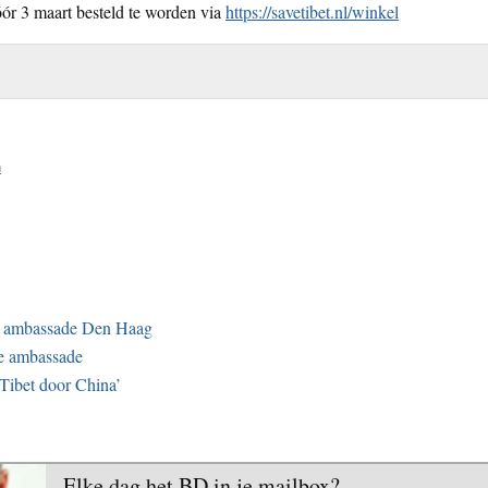
ór 3 maart besteld te worden via
https://savetibet.nl/winkel
n
se ambassade Den Haag
se ambassade
 Tibet door China’
Elke dag het BD in je mailbox?