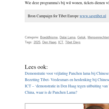
Wie deze programma’s bij wil wonen, tickets dienen vó
Bron Campaign for Tibet Europe
www.savetibet.nl
Categorie:
Boeddhisme
,
Dalai Lama
,
Geluk
,
Mensenrechte
Tags:
2025
,
Den Haag
,
ICT
,
Tibet Days
Lees ook:
Demonstratie voor vrijlating Panchen lama bij Chine
Bezetting Tibet- Vredesmars en herdenking bij Chine
ICT – ‘demonstratie in Den Haag tegen uitbuiting van
China, waar is de Panchen Lama?