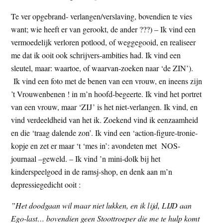
Te ver opgebrand- verlangen/verslaving, bovendien te vies
want; wie heeft er van gerookt, de ander ???) – Ik vind een
vermoedelijk verloren potlood, of weggegooid, en realiseer
me dat ik ooit ook schrijvers-ambities had. Ik vind een
sleutel, maar: waartoe, of waarvan-zoeken naar ‘de ZIN’).
Ik vind een foto met de benen van een vrouw, en ineens zijn
’t Vrouwenbenen ! in m’n hoofd-begeerte. Ik vind het portret
van een vrouw, maar ‘ZIJ’ is het niet-verlangen. Ik vind, en
vind verdeeldheid van het ik. Zoekend vind ik eenzaamheid
en die ‘traag dalende zon’. Ik vind een ‘action-figure-tronie-
kopje en zet er maar ‘t ‘mes in’: avondeten met NOS-
journaal –geweld. – Ik vind ’n mini-dolk bij het
kinderspeelgoed in de ramsj-shop, en denk aan m’n
depressiegedicht ooit :
”Het doodgaan wil maar niet lukken, en ik lijd, LIJD aan
Ego-last… bovendien geen Stoottroeper die me te hulp komt