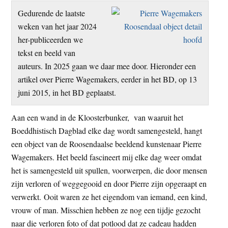
t
e
Gedurende de laatste
e
s
weken van het jaar 2024
i
her-publiceerden we
t
tekst en beeld van
e
auteurs. In 2025 gaan we daar mee door. Hieronder een
artikel over Pierre Wagemakers, eerder in het BD, op 13
juni 2015, in het BD geplaatst.
Aan een wand in de Kloosterbunker, van waaruit het
Boeddhistisch Dagblad elke dag wordt samengesteld, hangt
een object van de Roosendaalse beeldend kunstenaar Pierre
Wagemakers. Het beeld fascineert mij elke dag weer omdat
het is samengesteld uit spullen, voorwerpen, die door mensen
zijn verloren of weggegooid en door Pierre zijn opgeraapt en
verwerkt. Ooit waren ze het eigendom van iemand, een kind,
vrouw of man. Misschien hebben ze nog een tijdje gezocht
naar die verloren foto of dat potlood dat ze cadeau hadden