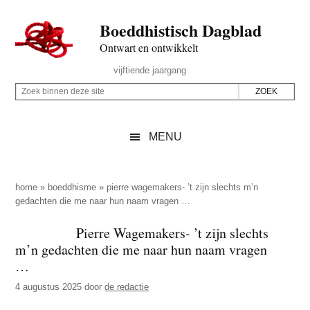
Door
Skip
Spring
Spring
Boeddhistisch Dagblad
naar
to
naar
naar
de
secondary
de
de
Ontwart en ontwikkelt
hoofd
menu
eerste
voettekst
Header
vijftiende jaargang
inhoud
sidebar
Rechts
Z
Z
o
o
e
e
MENU
k
k
b
o
i
p
home
»
boeddhisme
»
pierre wagemakers- ’t zijn slechts m’n
n
gedachten die me naar hun naam vragen …
d
n
e
Pierre Wagemakers- ’t zijn slechts
e
z
m’n gedachten die me naar hun naam vragen
n
e
…
d
s
4 augustus 2025
door
de redactie
e
i
z