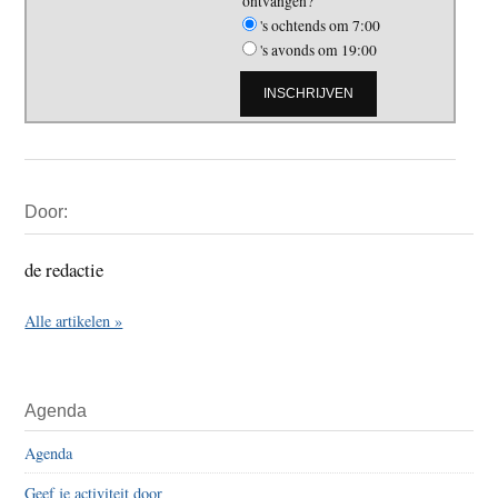
ontvangen?
's ochtends om 7:00
's avonds om 19:00
Primaire
Door:
Sidebar
de redactie
Alle artikelen »
Agenda
Agenda
Geef je activiteit door