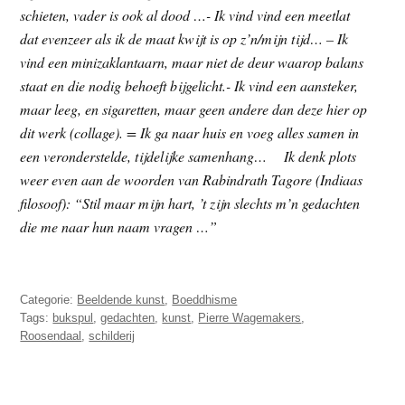
schieten, vader is ook al dood …- Ik vind vind een meetlat
dat evenzeer als ik de maat kwijt is op z’n/mijn tijd… – Ik
vind een minizaklantaarn, maar niet de deur waarop balans
staat en die nodig behoeft bijgelicht.- Ik vind een aansteker,
maar leeg, en sigaretten, maar geen andere dan deze hier op
dit werk (collage). = Ik ga naar huis en voeg alles samen in
een veronderstelde, tijdelijke samenhang… Ik denk plots
weer even aan de woorden van Rabindrath Tagore (Indiaas
filosoof): “Stil maar mijn hart, ’t zijn slechts m’n gedachten
die me naar hun naam vragen …”
Categorie:
Beeldende kunst
,
Boeddhisme
Tags:
bukspul
,
gedachten
,
kunst
,
Pierre Wagemakers
,
Roosendaal
,
schilderij