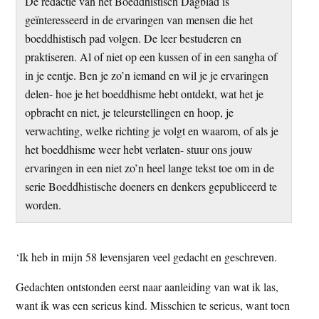
De redactie van het Boeddhistisch Dagblad is
t
e
geïnteresseerd in de ervaringen van mensen die het
e
s
boeddhistisch pad volgen. De leer bestuderen en
i
praktiseren. Al of niet op een kussen of in een sangha of
t
in je eentje. Ben je zo’n iemand en wil je je ervaringen
e
delen- hoe je het boeddhisme hebt ontdekt, wat het je
opbracht en niet, je teleurstellingen en hoop, je
verwachting, welke richting je volgt en waarom, of als je
het boeddhisme weer hebt verlaten- stuur ons jouw
ervaringen in een niet zo’n heel lange tekst toe om in de
serie Boeddhistische doeners en denkers gepubliceerd te
worden.
‘Ik heb in mijn 58 levensjaren veel gedacht en geschreven.
Gedachten ontstonden eerst naar aanleiding van wat ik las,
want ik was een serieus kind. Misschien te serieus, want toen