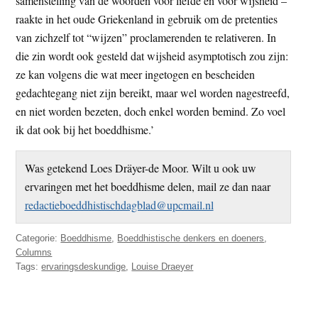
samenstelling van de woorden voor liefde en voor wijsheid –
raakte in het oude Griekenland in gebruik om de pretenties
van zichzelf tot “wijzen” proclamerenden te relativeren. In
die zin wordt ook gesteld dat wijsheid asymptotisch zou zijn:
ze kan volgens die wat meer ingetogen en bescheiden
gedachtegang niet zijn bereikt, maar wel worden nagestreefd,
en niet worden bezeten, doch enkel worden bemind. Zo voel
ik dat ook bij het boeddhisme.’
Was getekend Loes Dräyer-de Moor. Wilt u ook uw
ervaringen met het boeddhisme delen, mail ze dan naar
redactieboeddhistischdagblad@upcmail.nl
Categorie:
Boeddhisme
,
Boeddhistische denkers en doeners
,
Columns
Tags:
ervaringsdeskundige
,
Louise Draeyer