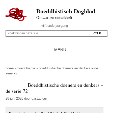
Door
Skip
Spring
Spring
Boeddhistisch Dagblad
naar
to
naar
naar
de
secondary
de
de
Ontwart en ontwikkelt
hoofd
menu
eerste
voettekst
Header
vijftiende jaargang
inhoud
sidebar
Rechts
Z
Z
o
o
e
e
MENU
k
k
b
o
i
p
home
»
boeddhisme
»
boeddhistische doeners en denkers – de
n
serie 72
d
n
e
Boeddhistische doeners en denkers –
e
z
de serie 72
n
e
d
28 juni 2026
door
gastauteur
s
e
i
z