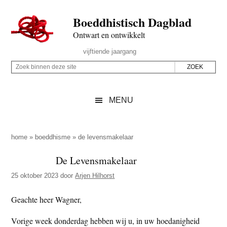
Door
Skip
Spring
Spring
Boeddhistisch Dagblad
naar
to
naar
naar
de
secondary
de
de
Ontwart en ontwikkelt
hoofd
menu
eerste
voettekst
Header
vijftiende jaargang
inhoud
sidebar
Rechts
Z
Z
o
o
e
e
MENU
k
k
b
o
i
p
home
»
boeddhisme
»
de levensmakelaar
n
d
De Levensmakelaar
n
e
e
25 oktober 2023
door
Arjen Hilhorst
z
n
e
d
Geachte heer Wagner,
s
e
Vorige week donderdag hebben wij u, in uw hoedanigheid
i
z