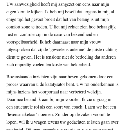
Uw aanwezigheid heeft mij aangezet om eens naar mijn
eigen kern te kijken. Ik heb mij beseft dat, ergens in mij, al
enige tijd het gevoel broeit dat het van belang is uit mijn
comfort zone te treden. U liet mij echter zien hoe behaaglijk
rust en controle zijn in de oase van bekendheid en
voorspelbaarheid. Ik heb daarnaast naar mijn vrouw
uitgesproken dat zij de ‘gevoelens-antenne’ de juiste richting
dient te geven. Het is tenslotte niet de bedoeling dat anderen
zich onprettig voelen ten koste van helderheid.
Bovenstaande inzichten zijn naar boven gekomen door een
proces waarvan u de katalysator bent. Uw rol onderkennen is
mijns inziens het voorportaal naar verbeterd welzijn.
Daarmee beland ik aan bij mijn voorstel. Ik zie u graag in
een structurele rol als een soort van coach. Laten we het een
‘levensmakelaar’ noemen. Zonder op de zaken vooruit te
lopen, wil ik u vragen tevens uw gedachten te laten gaan over
een tarief. Dit mag, evenals uw courtage, uw niveau gerust