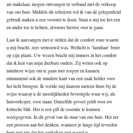
als makelaar, mogen ontvangen in verband met de verkoop
t
e
van ons huis. Middels dit schrijven wil ik van de gelegenheid
e
s
gebruik maken u een voorstel te doen. Staat u mij toe het een
i
en ander toe te lichten, alvorens hiertoe over te gaan.
t
e
Laat ik aanvangen met te stellen dat de comfort zone waarin
u mij bracht, zeer vertrouwd was. Wellicht is ‘familiair’ beter
op zijn plaats. Uw wezen bracht mij immers in het comfort
dat ik ken van mijn dierbare ouders. Zij weten ook op
intuïtieve wijze om te gaan met zorgen en kunnen
uitmuntend ook de mindere kant van een zaak helder voor
het licht brengen. Ik voelde mij daarom meteen thuis bij de
wijze waarop u de moeilijkheden bevestigde waar wij, als
huisverkoper, voor staan. Datzelfde gevoel geldt voor uw
kritische blik. Het is een gift de essentie te kunnen
weergegeven. In dit geval van de staat van ons huis. Het zet
een persoon aan het denken, wanneer je lange tijd tevreden
bent met iets dat het aankijken niet waard is.