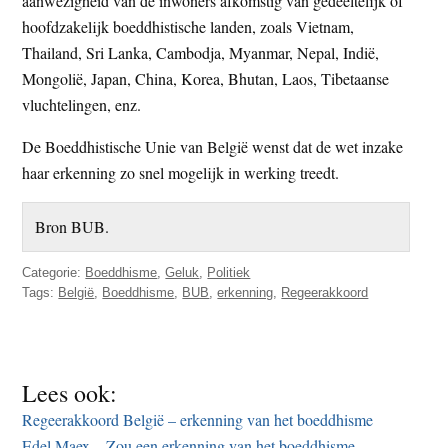
aanwezigheid van de inwoners afkomstig van gedeeltelijk of
hoofdzakelijk boeddhistische landen, zoals Vietnam,
Thailand, Sri Lanka, Cambodja, Myanmar, Nepal, Indië,
Mongolië, Japan, China, Korea, Bhutan, Laos, Tibetaanse
vluchtelingen, enz.
De Boeddhistische Unie van België wenst dat de wet inzake
haar erkenning zo snel mogelijk in werking treedt.
Bron BUB.
Categorie:
Boeddhisme
,
Geluk
,
Politiek
Tags:
België
,
Boeddhisme
,
BUB
,
erkenning
,
Regeerakkoord
Lees ook:
Regeerakkoord België – erkenning van het boeddhisme
Edel Maex – Zou een erkenning van het boeddhisme