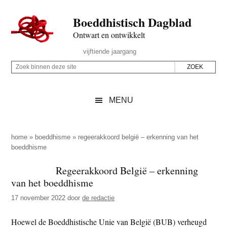
Door
Skip
Spring
Spring
Boeddhistisch Dagblad
naar
to
naar
naar
de
secondary
de
de
Ontwart en ontwikkelt
hoofd
menu
eerste
voettekst
Header
vijftiende jaargang
inhoud
sidebar
Rechts
Z
Z
o
o
e
e
MENU
k
k
b
o
i
p
home
»
boeddhisme
»
regeerakkoord belgië – erkenning van het
n
boeddhisme
d
n
e
Regeerakkoord België – erkenning
e
z
van het boeddhisme
n
e
d
17 november 2022
door
de redactie
s
e
i
Hoewel de Boeddhistische Unie van België (BUB) verheugd
z