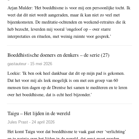
Arjan Mulder: 'Het boeddhisme is voor mij een persoonlijke tocht. Ik
weet dat dit niet wordt aangeraden, maar ik kan niet zo veel met
bijeenkomsten. De meditatie-ochtenden en weekend-retraites die ik
heb bezocht, leverden mij vooral 'ongeloof op – over starre
interpretaties en rituelen, met weinig ruimte voor gesprek.'
Boeddhistische doeners en denkers – de serie (27)
gastauteur - 15 mei 2026
Loekie: 'Ik ben ook heel dankbaar dat dit op mijn pad is gekomen.
Dat het voor mij als leek mogelijk is om met een groep van 60
mensen tien dagen op de Drentse hei samen te mediteren en te leren
over het boeddhisme, dat is echt heel bijzonder.’
Taigu – Het lijden in de wereld
Jules Prast - 24 april 2026
Het komt Taigu voor dat boeddhisme te vaak gaat over ‘verlichting’
en te weinig over het lijden in de wereld, dat eerst moet worden