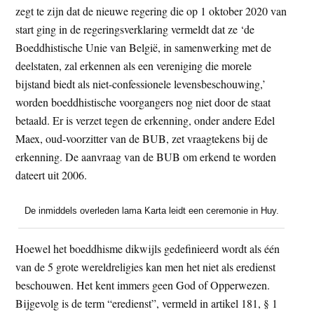
zegt te zijn dat de nieuwe regering die op 1 oktober 2020 van
t
e
start ging in de regeringsverklaring vermeldt dat ze ‘de
e
s
Boeddhistische Unie van België, in samenwerking met de
i
deelstaten, zal erkennen als een vereniging die morele
t
bijstand biedt als niet-confessionele levensbeschouwing,’
e
worden boeddhistische voorgangers nog niet door de staat
betaald. Er is verzet tegen de erkenning, onder andere Edel
Maex, oud-voorzitter van de BUB, zet vraagtekens bij de
erkenning. De aanvraag van de BUB om erkend te worden
dateert uit 2006.
De inmiddels overleden lama Karta leidt een ceremonie in Huy.
Hoewel het boeddhisme dikwijls gedefinieerd wordt als één
van de 5 grote wereldreligies kan men het niet als eredienst
beschouwen. Het kent immers geen God of Opperwezen.
Bijgevolg is de term “eredienst”, vermeld in artikel 181, § 1