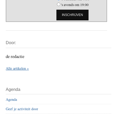
's avonds om 19:00
Primaire
Door:
Sidebar
de redactie
Alle artikelen »
Agenda
Agenda
Geef je activiteit door