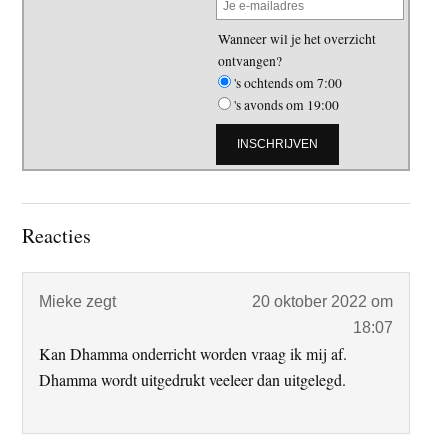
Wanneer wil je het overzicht
ontvangen?
's ochtends om 7:00
's avonds om 19:00
Lees
Reacties
Interacties
Mieke
zegt
20 oktober 2022 om
18:07
Kan Dhamma onderricht worden vraag ik mij af.
Dhamma wordt uitgedrukt veeleer dan uitgelegd.