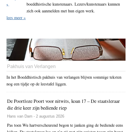
boeddhistische kunstenaars. Lezers/kunstenaars kunnen
zich ook aanmelden met hun eigen werk.
lees meer »
Pakhuis van Verlangen
In het Boeddhistisch pakhuis van verlangen blijven sommige teksten
nog een tijdje op de leestafel liggen.
De Poortloze Poort voor nitwits, koan 17 – De staatsleraar
die drie keer zijn bediende riep
Hans van Dam - 2 augustus 2026
Pas toen Wu hartverscheurend begon te janken ging de bediende eens
kijken. De staatsleraar lag op z’n zij met zijn vuisten tegen zijn borst