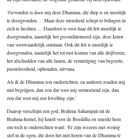
t
e
‘Gevonden is door mij deze Dhamma, die diep is en moeilijk
e
s
te doorgronden … Maar deze mensheid schept er behagen in
i
zich te hechten … Daardoor is voor haar dit feit moeilijk te
t
doorgronden, namelijk het geconditioneerd zijn, deze keten
e
van voorwaardelijk ontstaan. Ook dit feit is moeilijk te
doorgronden, namelijk het tot rust komen van alle drijfveren,
het afschudden van alle lasten, de vernietiging van begeerte,
passieloosheid, ophouden, nirvana.
Als ik de Dhamma zou onderrichten, en anderen zouden mij
niet begrijpen, dan zou dat voor mij vermoeiend zijn, dan
zou dat voor mij een kwelling zijn.’
Daarop verschijnt een god, Brahma Sahampati uit de
Brahma-hemel, hij knielt voor de Boeddha en smeekt hem
om toch te onderrichten want: ‘Er zijn wezens met weinig
stof in de ogen, die door het niet-horen van de Dhamma te