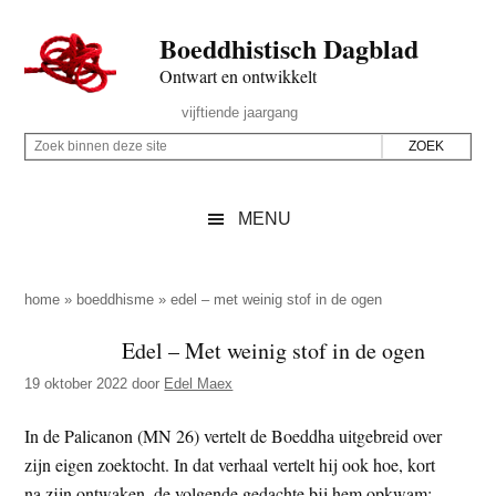
Door
Skip
Spring
Spring
Boeddhistisch Dagblad
naar
to
naar
naar
de
secondary
de
de
Ontwart en ontwikkelt
hoofd
menu
eerste
voettekst
Header
vijftiende jaargang
inhoud
sidebar
Rechts
Z
Z
o
o
e
e
MENU
k
k
b
o
i
p
home
»
boeddhisme
»
edel – met weinig stof in de ogen
n
d
Edel – Met weinig stof in de ogen
n
e
e
19 oktober 2022
door
Edel Maex
z
n
e
d
In de Palicanon (MN 26) vertelt de Boeddha uitgebreid over
s
e
zijn eigen zoektocht. In dat verhaal vertelt hij ook hoe, kort
i
z
na zijn ontwaken, de volgende gedachte bij hem opkwam: