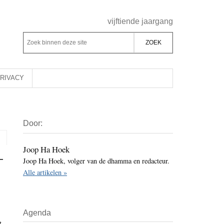
Header
vijftiende jaargang
Rechts
Z
Z
o
o
e
e
k
k
RIVACY
b
o
i
p
Primaire
n
d
Door:
Sidebar
n
e
e
z
Joop Ha Hoek
–
n
Joop Ha Hoek, volger van de dhamma en redacteur.
e
d
Alle artikelen »
s
e
i
z
t
e
Agenda
e
s
g