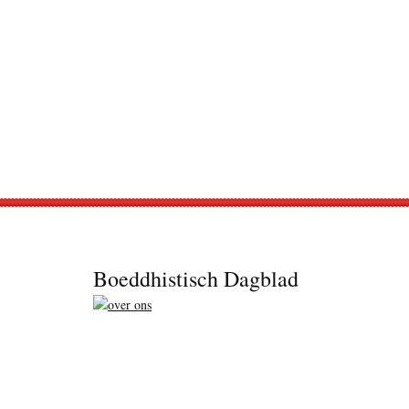
Footer
Boeddhistisch Dagblad