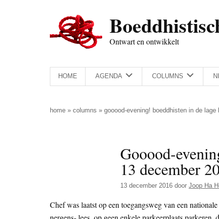
Door
Skip
Spring
Spring
Boeddhistisc
naar
to
naar
naar
de
secondary
de
de
Ontwart en ontwikkelt
hoofd
menu
eerste
voettekst
inhoud
sidebar
HOME
AGENDA
COLUMNS
N
home
»
columns
»
gooood-evening! boeddhisten in de lage
Gooood-evening
13 december 2
13 december 2016
door
Joop Ha H
Chef was laatst op een toegangsweg van een nationale 
nergens- lees, op geen enkele parkeerplaats parkeren, du