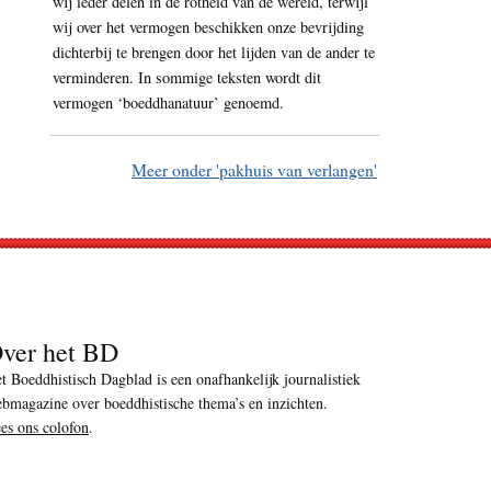
wij ieder delen in de rotheid van de wereld, terwijl
wij over het vermogen beschikken onze bevrijding
dichterbij te brengen door het lijden van de ander te
verminderen. In sommige teksten wordt dit
vermogen ‘boeddhanatuur’ genoemd.
Meer onder 'pakhuis van verlangen'
ver het BD
t Boeddhistisch Dagblad is een onafhankelijk journalistiek
bmagazine over boeddhistische thema’s en inzichten.
es ons colofon
.