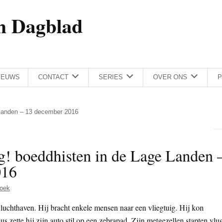
h Dagblad
IEUWS
CONTACT
SERIES
OVER ONS
P
 landen – 13 december 2016
! boeddhisten in de Lage Landen 
016
oek
luchthaven. Hij bracht enkele mensen naar een vliegtuig. Hij kon
s zette hij zijn auto stil op een zebrapad. Zijn metgezellen stapten vlu