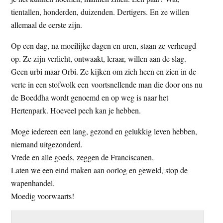
t
e
tientallen, honderden, duizenden. Dertigers. En ze willen
e
s
allemaal de eerste zijn.
i
Op een dag, na moeilijke dagen en uren, staan ze verheugd
t
op. Ze zijn verlicht, ontwaakt, leraar, willen aan de slag.
e
Geen urbi maar Orbi. Ze kijken om zich heen en zien in de
verte in een stofwolk een voortsnellende man die door ons nu
de Boeddha wordt genoemd en op weg is naar het
Hertenpark. Hoeveel pech kan je hebben.
Moge iedereen een lang, gezond en gelukkig leven hebben,
niemand uitgezonderd.
Vrede en alle goeds, zeggen de Franciscanen.
Laten we een eind maken aan oorlog en geweld, stop de
wapenhandel.
Moedig voorwaarts!