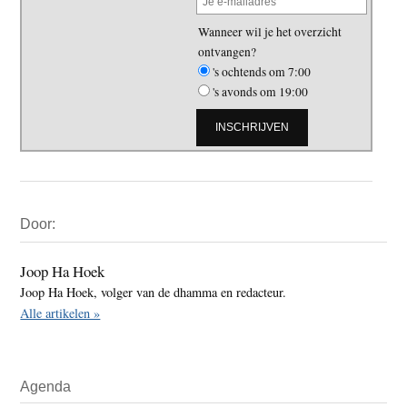
Wanneer wil je het overzicht
ontvangen?
's ochtends om 7:00
's avonds om 19:00
Primaire
Door:
Sidebar
Joop Ha Hoek
Joop Ha Hoek, volger van de dhamma en redacteur.
Alle artikelen »
Agenda