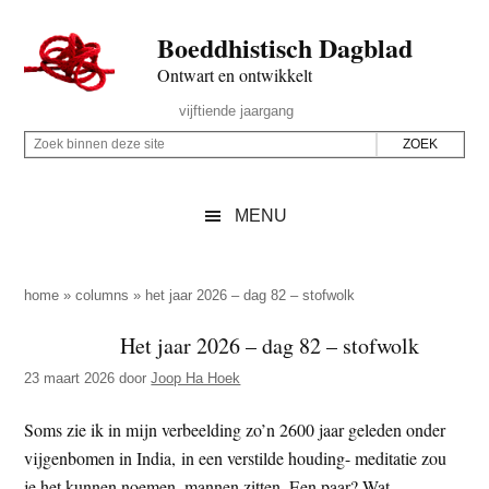
Door
Skip
Spring
Spring
Boeddhistisch Dagblad
naar
to
naar
naar
de
secondary
de
de
Ontwart en ontwikkelt
hoofd
menu
eerste
voettekst
Header
vijftiende jaargang
inhoud
sidebar
Rechts
Z
Z
o
o
e
e
MENU
k
k
b
o
i
p
home
»
columns
»
het jaar 2026 – dag 82 – stofwolk
n
d
Het jaar 2026 – dag 82 – stofwolk
n
e
e
23 maart 2026
door
Joop Ha Hoek
z
n
e
d
Soms zie ik in mijn verbeelding zo’n 2600 jaar geleden onder
s
e
vijgenbomen in India, in een verstilde houding- meditatie zou
i
z
je het kunnen noemen, mannen zitten. Een paar? Wat,