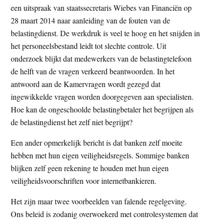
een uitspraak van staatssecretaris Wiebes van Financiën op
t
e
28 maart 2014 naar aanleiding van de fouten van de
e
s
belastingdienst. De werkdruk is veel te hoog en het snijden in
i
het personeelsbestand leidt tot slechte controle. Uit
t
onderzoek blijkt dat medewerkers van de belastingtelefoon
e
de helft van de vragen verkeerd beantwoorden. In het
antwoord aan de Kamervragen wordt gezegd dat
ingewikkelde vragen worden doorgegeven aan specialisten.
Hoe kan de ongeschoolde belastingbetaler het begrijpen als
de belastingdienst het zelf niet begrijpt?
Een ander opmerkelijk bericht is dat banken zelf moeite
hebben met hun eigen veiligheidsregels. Sommige banken
blijken zelf geen rekening te houden met hun eigen
veiligheidsvoorschriften voor internetbankieren.
Het zijn maar twee voorbeelden van falende regelgeving.
Ons beleid is zodanig overwoekerd met controlesystemen dat