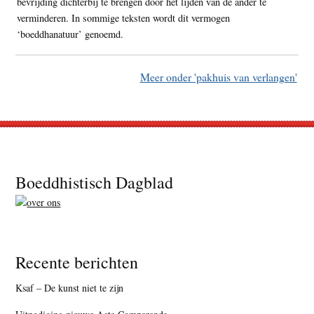
bevrijding dichterbij te brengen door het lijden van de ander te
verminderen. In sommige teksten wordt dit vermogen
‘boeddhanatuur’ genoemd.
Meer onder 'pakhuis van verlangen'
Footer
Boeddhistisch Dagblad
Recente berichten
Ksaf – De kunst niet te zijn