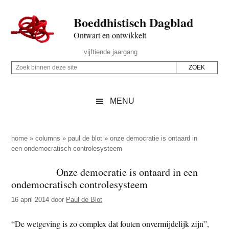
Door
Skip
Spring
Spring
Boeddhistisch Dagblad
naar
to
naar
naar
de
secondary
de
de
Ontwart en ontwikkelt
hoofd
menu
eerste
voettekst
Header
vijftiende jaargang
inhoud
sidebar
Rechts
Z
Z
o
o
e
e
MENU
k
k
b
o
i
p
home
»
columns
»
paul de blot
»
onze democratie is ontaard in
n
een ondemocratisch controlesysteem
d
n
e
Onze democratie is ontaard in een
e
z
ondemocratisch controlesysteem
n
e
d
16 april 2014
door
Paul de Blot
s
e
i
“De wetgeving is zo complex dat fouten onvermijdelijk zijn”,
z