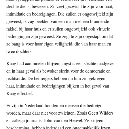
t
slechte dienst bewezen. Zij zegt gezwicht te zijn voor haat,
e
e
intimidatie en bedreigingen. Die zullen er ongetwijfeld zijn
s
geweest, ik zag beelden van een man met een brandende
i
fakkel bij haar huis en er zullen ongetwijfeld ook virtuele
t
bedreigingen zijn geweest. Ze zegt te zijn opgestapt omdat
e
ze bang is voor haar eigen veiligheid, die van haar man en
twee dochters.
Kaag had aan moeten blijven, angst is een slechte raadgever
en in haar geval als bewaker slecht voor de democratie en
rechtsorde. De bedreigers hebben nu hun zin gekregen –
haat, intimidatie en bedreigingen blijken in het geval van
Kaag effectief.
Er zijn in Nederland honderden mensen die bedreigd
worden, maar daar niet voor zwichten. Zoals Geert Wilders
en collega journalist John van den Heuvel. Ze krijgen
bescherming, hebben inderdaad een ongemakkelijk leven