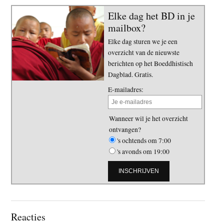
Elke dag het BD in je
mailbox?
Elke dag sturen we je een
overzicht van de nieuwste
berichten op het Boeddhistisch
Dagblad. Gratis.
E-mailadres:
Wanneer wil je het overzicht
ontvangen?
's ochtends om 7:00
's avonds om 19:00
Lees
Reacties