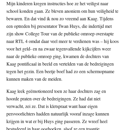
Mijn kinderen kregen instructies hoe ze het veiligst naar
school konden gaan. Ze bleven anoniem om hun veiligheid te
bewaren. En dat vind ik nou zo vreemd aan Kaag. Tijdens
een optreden bij presentator Twan Huys, die indertijd met
zijn show College Tour van de publieke omroep overstapte
naar RTL 4 omdat daar veel meer te verdienen was – hij koos
voor het geld- en na zwaar tegenvallende kijkcijfers weer
naar de publieke omroep ging, kwamen de dochters van
Kaag pontificaal in beeld en vertelden van de bedreigingen
tegen het gezin. Een beetje boef had zo een schermopname
kunnen maken van de meiden.
Kaag leek geëmotioneerd toen ze haar dochters zag en
hoorde praten over de bedreigingen. Ze had dat niet
verwacht, zei ze. Dat is kletspraat want haar eigen
persvoorlichters hadden natuurlijk vooraf inzage kunnen
krijgen in wat er bij Huys ging passeren. Ze wreef heel
bestudeerd in haar ooghoeken, alsof ze een traantje