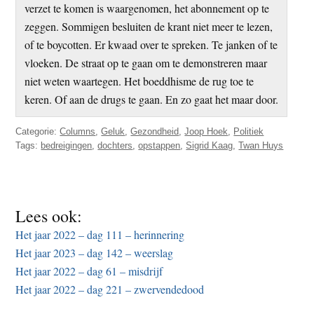
verzet te komen is waargenomen, het abonnement op te
zeggen. Sommigen besluiten de krant niet meer te lezen,
of te boycotten. Er kwaad over te spreken. Te janken of te
vloeken. De straat op te gaan om te demonstreren maar
niet weten waartegen. Het boeddhisme de rug toe te
keren. Of aan de drugs te gaan. En zo gaat het maar door.
Categorie:
Columns
,
Geluk
,
Gezondheid
,
Joop Hoek
,
Politiek
Tags:
bedreigingen
,
dochters
,
opstappen
,
Sigrid Kaag
,
Twan Huys
Lees ook:
Het jaar 2022 – dag 111 – herinnering
Het jaar 2023 – dag 142 – weerslag
Het jaar 2022 – dag 61 – misdrijf
Het jaar 2022 – dag 221 – zwervendedood