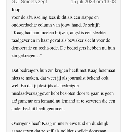
G.J. Smeets
zegt
15 juli 2023 om 13:03
Joop,
voor de afwisseling lees ik dit als een slappe en
ondoordachte column van jouw hand. Je schijft
“Kaag had aan moeten blijven, angst is een slechte
raadgever en in haar geval als bewaker slecht voor de
democratie en rechtsorde. De bedreigers hebben nu hun
zin gekregen…”
Dat bedreigers hun zin krijgen heeft met Kaag helemaal
niets te maken, dat weet jij als journalist bekend ook
wel. En dat jij destijds als bedreigde
misdaadverslaggever hebt besloten door te gaan is geen
ar5gumentr om iemand nu iemand af te serveren die een
ander besluit heeft genomen.
Overigens heeft Kaag in interviews luid en duidelijk
aangegeven dat ze zelf als politicus wilde doorgaan