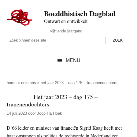
Door
Skip
Spring
Spring
Boeddhistisch Dagblad
naar
to
naar
naar
de
secondary
de
de
Ontwart en ontwikkelt
hoofd
menu
eerste
voettekst
Header
vijftiende jaargang
inhoud
sidebar
Rechts
Z
Z
o
o
e
e
MENU
k
k
b
o
i
p
home
»
columns
»
het jaar 2023 – dag 175 – tranenendochters
n
d
Het jaar 2023 – dag 175 –
n
e
tranenendochters
e
z
n
14 juli 2023
door
Joop Ha Hoek
e
d
s
D’66 leider en minister van financiën Sigrid Kaag heeft met
e
i
haar opstappen als politica de rechtsorde in Nederland een
z