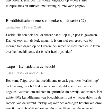
heb bezocht, leverden mij vooral 'ongeloof op – over starre
interpretaties en rituelen, met weinig ruimte voor gesprek.'
Boeddhistische doeners en denkers – de serie (27)
gastauteur - 15 mei 2026
Loekie: 'Ik ben ook heel dankbaar dat dit op mijn pad is gekomen.
Dat het voor mij als leek mogelijk is om met een groep van 60
mensen tien dagen op de Drentse hei samen te mediteren en te leren
over het boeddhisme, dat is echt heel bijzonder.’
Taigu – Het lijden in de wereld
Jules Prast - 24 april 2026
Het komt Taigu voor dat boeddhisme te vaak gaat over ‘verlichting’
en te weinig over het lijden in de wereld, dat eerst moet worden
opgelost voordat iemand zich in spirituele zin bevrijd kan wanen. Het
existentiële kerndilemma van boeddhisme is dat wij ieder delen in de
rotheid van de wereld, terwijl wij over het vermogen beschikken onze
bevrijding dichterbij te brengen door het lijden van de ander te