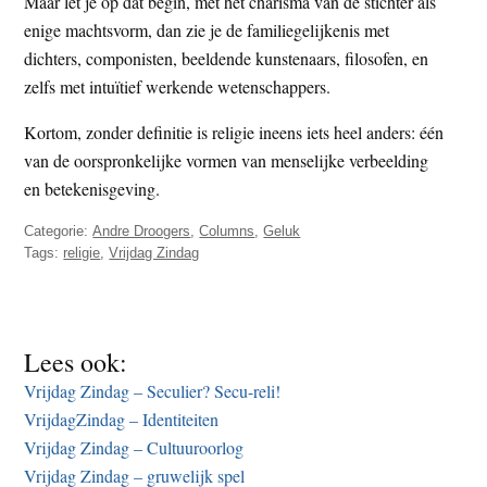
Maar let je op dat begin, met het charisma van de stichter als
enige machtsvorm, dan zie je de familiegelijkenis met
dichters, componisten, beeldende kunstenaars, filosofen, en
zelfs met intuïtief werkende wetenschappers.
Kortom, zonder definitie is religie ineens iets heel anders: één
van de oorspronkelijke vormen van menselijke verbeelding
en betekenisgeving.
Categorie:
Andre Droogers
,
Columns
,
Geluk
Tags:
religie
,
Vrijdag Zindag
Lees ook:
Vrijdag Zindag – Seculier? Secu-reli!
VrijdagZindag – Identiteiten
Vrijdag Zindag – Cultuuroorlog
Vrijdag Zindag – gruwelijk spel