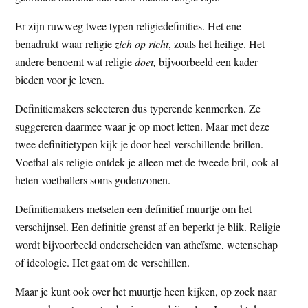
t
e
Er zijn ruwweg twee typen religiedefinities. Het ene
e
s
benadrukt waar religie
zich op richt
, zoals het heilige. Het
i
andere benoemt wat religie
doet,
bijvoorbeeld een kader
t
bieden voor je leven.
e
Definitiemakers selecteren dus typerende kenmerken. Ze
suggereren daarmee waar je op moet letten. Maar met deze
twee definitietypen kijk je door heel verschillende brillen.
Voetbal als religie ontdek je alleen met de tweede bril, ook al
heten voetballers soms godenzonen.
Definitiemakers metselen een definitief muurtje om het
verschijnsel. Een definitie grenst af en beperkt je blik. Religie
wordt bijvoorbeeld onderscheiden van atheïsme, wetenschap
of ideologie. Het gaat om de verschillen.
Maar je kunt ook over het muurtje heen kijken, op zoek naar