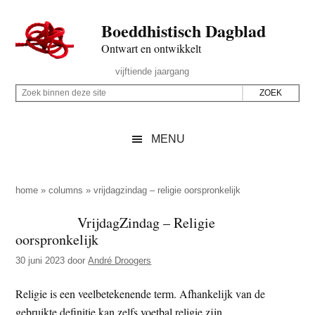
Door
Skip
Spring
Spring
Boeddhistisch Dagblad
naar
to
naar
naar
de
secondary
de
de
Ontwart en ontwikkelt
hoofd
menu
eerste
voettekst
Header
vijftiende jaargang
inhoud
sidebar
Rechts
Z
Z
o
o
e
e
MENU
k
k
b
o
i
p
home
»
columns
»
vrijdagzindag – religie oorspronkelijk
n
d
VrijdagZindag – Religie
n
e
oorspronkelijk
e
z
n
30 juni 2023
door
André Droogers
e
d
s
Religie is een veelbetekenende term. Afhankelijk van de
e
i
gebruikte definitie kan zelfs voetbal religie zijn.
z