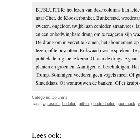
BIJSLUITER: het lezen van deze columns kan leiden
naar Chef, de Kloosterbunker, Bunkerstad, woedeaanv
zweten, ongeloof, twijfel aan eenieder, straatvrees, la
en een onbedwingbare drang om te reageren zijn wa
De drang om in verzet te komen, het abonnement op t
lezen, of te boycotten. Er kwaad over te spreken. Te
politiek de rug toe te keren. Of aan de drugs te ga
planten en groenten. Aantijgen of beschuldigen. He
Trump. Sommigen voederen geen vogels meer. Of gaan
Sinterklaas. Of wantrouwen de banken. Of er kruipt 
Categorie:
Columns
Tags:
agressief
,
bedelen
,
giften
,
goede doelen
,
joop hoek
,
v
Lees ook: