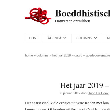
Door
Skip
Spring
Spring
Boeddhistisc
naar
to
naar
naar
de
secondary
de
de
Ontwart en ontwikkelt
hoofd
menu
eerste
voettekst
inhoud
sidebar
HOME
AGENDA
COLUMNS
N
home
»
columns
»
het jaar 2019 – dag 8 – goededoelenagre
Het jaar 2019 –
8 januari 2019
door
Joop Ha Hoek
Het naarst vind ik die ezeltjes uit verre landen met h
kunnen lopen. Of honden uit Spanje of Oost-Europa di