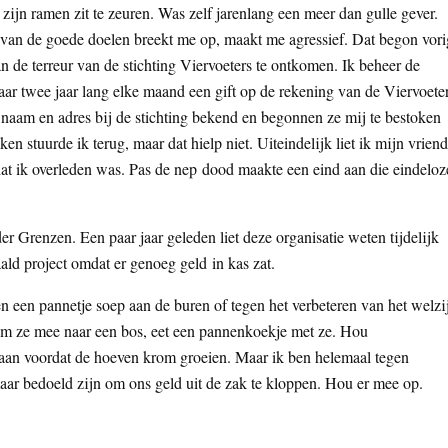
ijn ramen zit te zeuren. Was zelf jarenlang een meer dan gulle gever.
 van de goede doelen breekt me op, maakt me agressief. Dat begon vori
an de terreur van de stichting Viervoeters te ontkomen. Ik beheer de
ar twee jaar lang elke maand een gift op de rekening van de Viervoeter
naam en adres bij de stichting bekend en begonnen ze mij te bestoken
n stuurde ik terug, maar dat hielp niet. Uiteindelijk liet ik mijn vriend
dat ik overleden was. Pas de nep dood maakte een eind aan die eindeloz
r Grenzen. Een paar jaar geleden liet deze organisatie weten tijdelijk
ld project omdat er genoeg geld in kas zat.
n een pannetje soep aan de buren of tegen het verbeteren van het welzi
em ze mee naar een bos, eet een pannenkoekje met ze. Hou
 aan voordat de hoeven krom groeien. Maar ik ben helemaal tegen
n maar bedoeld zijn om ons geld uit de zak te kloppen. Hou er mee op.