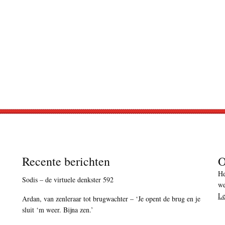
Recente berichten
O
He
Sodis – de virtuele denkster 592
we
Le
Ardan, van zenleraar tot brugwachter – ‘Je opent de brug en je
sluit ‘m weer. Bijna zen.’