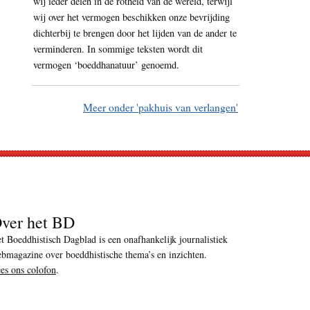
wij ieder delen in de rotheid van de wereld, terwijl
wij over het vermogen beschikken onze bevrijding
dichterbij te brengen door het lijden van de ander te
verminderen. In sommige teksten wordt dit
vermogen ‘boeddhanatuur’ genoemd.
Meer onder 'pakhuis van verlangen'
ver het BD
t Boeddhistisch Dagblad is een onafhankelijk journalistiek
bmagazine over boeddhistische thema’s en inzichten.
es ons colofon
.