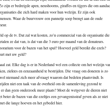
 zijn er bedreigde apen, neushoorns, giraffes en tijgers die om aanda
rganisaties die zich hard maken voor hun welzijn. Er zijn ook
n mensen. Waar de buurvrouw een pannetje soep brengt aan de oude
meur.
eld op de tv. Dat zal wat kosten, zo’n commercial van de organisatie die
etalen ze dat van, is dat van die 3 euro per maand van de donateurs.
orarium voor de bazen van het spul? Hoeveel geld bereikt die ezels?
eurt met uw geld?
maal zat. Elke dag is er in Nederland wel een collecte om het welzijn va
en, ziektes en eenzaamheid te bestrijden. Die vraag om doneren is zo
jwel niemand zich meer afvraagt waarom dat bedelen plaatsvindt. Is
rijden niet een taak van de overheid om de samenleving gezond te
t er dan geen onderzoek meer plaats? Moet de wetgever de dieren niet
 beter de bazen van die ezeltjes een gevangenisstraf geven als ze niet
et die lange hoeven en het gebedel hier.