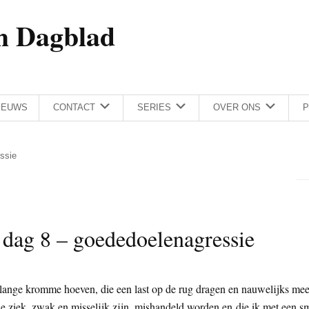
h Dagblad
IEUWS
CONTACT
SERIES
OVER ONS
P
ssie
 dag 8 – goededoelenagressie
un lange kromme hoeven, die een last op de rug dragen en nauwelijks mee
e ziek, zwak en misselijk zijn, mishandeld worden en die ik met een s