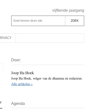
Header
vijftiende jaargang
Rechts
Z
Z
o
o
e
e
k
k
RIVACY
b
o
i
p
Primaire
n
d
Door:
Sidebar
n
e
e
z
Joop Ha Hoek
n
Joop Ha Hoek, volger van de dhamma en redacteur.
e
d
Alle artikelen »
s
e
i
z
t
e
r
Agenda
e
s
ms