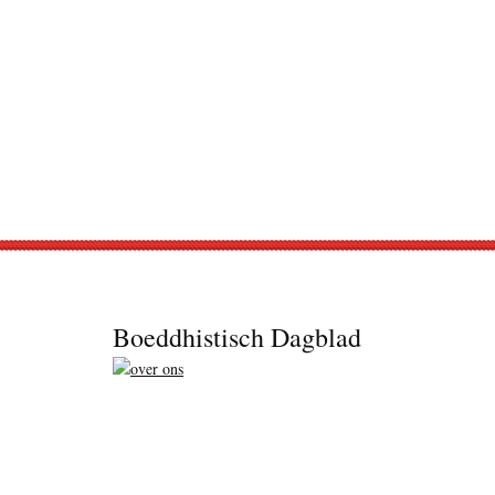
Footer
Boeddhistisch Dagblad