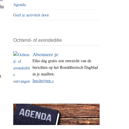
Agenda
i
cht
t
Geef je activiteit door
e
Ochtend- of avondeditie
Abonneer je
Elke dag gratis een overzicht van de
berichten op het Boeddhistisch Dagblad
in je mailbox.
n
Inschrijven »