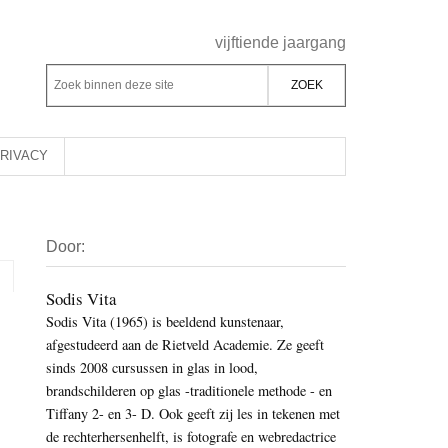
Header
vijftiende jaargang
Rechts
Z
Z
o
o
e
e
k
k
RIVACY
b
o
i
p
Primaire
n
d
Door:
Sidebar
n
e
e
z
Sodis Vita
n
Sodis Vita (1965) is beeldend kunstenaar,
e
d
afgestudeerd aan de Rietveld Academie. Ze geeft
s
e
sinds 2008 cursussen in glas in lood,
i
z
brandschilderen op glas -traditionele methode - en
t
e
Tiffany 2- en 3- D. Ook geeft zij les in tekenen met
e
de rechterhersenhelft, is fotografe en webredactrice
s