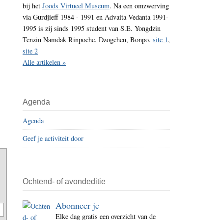
bij het
Joods Virtueel Museum
. Na een omzwerving
i
via Gurdjieff 1984 - 1991 en Advaita Vedanta 1991-
t
1995 is zij sinds 1995 student van S.E. Yongdzin
e
Tenzin Namdak Rinpoche. Dzogchen, Bonpo.
site 1
,
site 2
Alle artikelen »
Agenda
Agenda
Geef je activiteit door
Ochtend- of avondeditie
Abonneer je
Elke dag gratis een overzicht van de