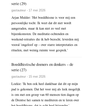
serie (29)
gastauteur - 17 mei 2026
Arjan Mulder: 'Het boeddhisme is voor mij een
persoonlijke tocht. Ik weet dat dit niet wordt
aangeraden, maar ik kan niet zo veel met
bijeenkomsten. De meditatie-ochtenden en
weekend-retraites die ik heb bezocht, leverden mij
vooral 'ongeloof op – over starre interpretaties en
rituelen, met weinig ruimte voor gesprek.'
Boeddhistische doeners en denkers – de
serie (27)
gastauteur - 15 mei 2026
Loekie: 'Ik ben ook heel dankbaar dat dit op mijn
pad is gekomen. Dat het voor mij als leek mogelijk
is om met een groep van 60 mensen tien dagen op
de Drentse hei samen te mediteren en te leren over
het boeddhisme, dat is echt heel bijzonder.’