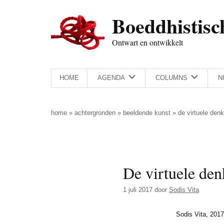
Door
Skip
Spring
Spring
Boeddhistisc
naar
to
naar
naar
de
secondary
de
de
Ontwart en ontwikkelt
hoofd
menu
eerste
voettekst
inhoud
sidebar
HOME
AGENDA
COLUMNS
N
home
»
achtergronden
»
beeldende kunst
»
de virtuele denk
De virtuele den
1 juli 2017
door
Sodis Vita
Sodis Vita, 2017