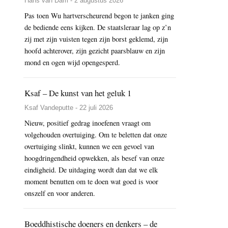
Hans van Dam - 2 augustus 2026
Pas toen Wu hartverscheurend begon te janken ging
de bediende eens kijken. De staatsleraar lag op z’n
zij met zijn vuisten tegen zijn borst geklemd, zijn
hoofd achterover, zijn gezicht paarsblauw en zijn
mond en ogen wijd opengesperd.
Ksaf – De kunst van het geluk 1
Ksaf Vandeputte - 22 juli 2026
Nieuw, positief gedrag inoefenen vraagt om
volgehouden overtuiging. Om te beletten dat onze
overtuiging slinkt, kunnen we een gevoel van
hoogdringendheid opwekken, als besef van onze
eindigheid. De uitdaging wordt dan dat we elk
moment benutten om te doen wat goed is voor
onszelf en voor anderen.
Boeddhistische doeners en denkers – de