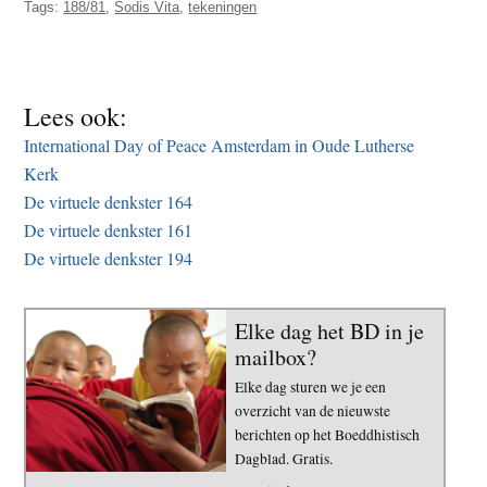
Tags:
188/81
,
Sodis Vita
,
tekeningen
t
e
e
s
i
t
Lees ook:
e
International Day of Peace Amsterdam in Oude Lutherse
Kerk
De virtuele denkster 164
De virtuele denkster 161
De virtuele denkster 194
Elke dag het BD in je
mailbox?
Elke dag sturen we je een
overzicht van de nieuwste
berichten op het Boeddhistisch
Dagblad. Gratis.