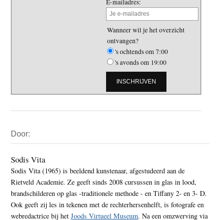
E-mailadres:
Wanneer wil je het overzicht
ontvangen?
's ochtends om 7:00
's avonds om 19:00
Primaire
Door:
Sidebar
Sodis Vita
Sodis Vita (1965) is beeldend kunstenaar, afgestudeerd aan de
Rietveld Academie. Ze geeft sinds 2008 cursussen in glas in lood,
brandschilderen op glas -traditionele methode - en Tiffany 2- en 3- D.
Ook geeft zij les in tekenen met de rechterhersenhelft, is fotografe en
webredactrice bij het
Joods Virtueel Museum
. Na een omzwerving via