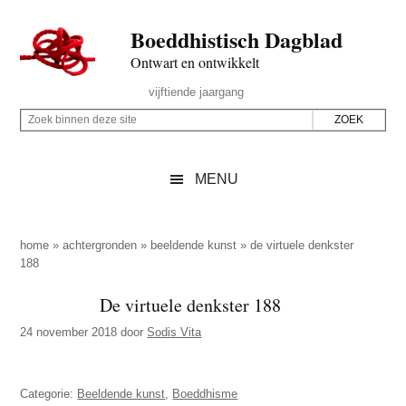
Door
Skip
Spring
Spring
Boeddhistisch Dagblad
naar
to
naar
naar
de
secondary
de
de
Ontwart en ontwikkelt
hoofd
menu
eerste
voettekst
Header
vijftiende jaargang
inhoud
sidebar
Rechts
Z
Z
o
o
e
e
MENU
k
k
b
o
i
p
home
»
achtergronden
»
beeldende kunst
»
de virtuele denkster
n
188
d
n
e
De virtuele denkster 188
e
z
n
24 november 2018
door
Sodis Vita
e
d
s
e
i
Categorie:
Beeldende kunst
,
Boeddhisme
z