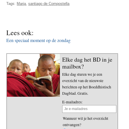
Tags:
Marja
,
santiago de Compostella
t
e
e
s
i
t
Lees ook:
e
Een speciaal moment op de zondag
Elke dag het BD in je
mailbox?
Elke dag sturen we je een
overzicht van de nieuwste
berichten op het Boeddhistisch
Dagblad. Gratis.
E-mailadres:
Wanneer wil je het overzicht
ontvangen?