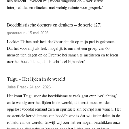
heb bezocht, leverden mij vooral 'ongeloof op – over starre
interpretaties en rituelen, met weinig ruimte voor gesprek.'
Boeddhistische doeners en denkers – de serie (27)
gastauteur - 15 mei 2026
Loekie: 'Ik ben ook heel dankbaar dat dit op mijn pad is gekomen.
Dat het voor mij als leek mogelijk is om met een groep van 60
mensen tien dagen op de Drentse hei samen te mediteren en te leren
over het boeddhisme, dat is echt heel bijzonder.’
Taigu – Het lijden in de wereld
Jules Prast - 24 april 2026
Het komt Taigu voor dat boeddhisme te vaak gaat over ‘verlichting’
en te weinig over het lijden in de wereld, dat eerst moet worden
opgelost voordat iemand zich in spirituele zin bevrijd kan wanen. Het
existentiële kerndilemma van boeddhisme is dat wij ieder delen in de
rotheid van de wereld, terwijl wij over het vermogen beschikken onze
bevrijding dichterbij te brengen door het lijden van de ander te