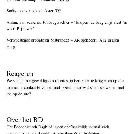
Sodis – de virtuele denkster 592
Ardan, van zenleraar tot brugwachter – ‘Je opent de brug en je sluit ‘m
weer. Bijna zen.’
Verwoestende droogte en bosbranden – XR blokkeert A12 in Den
Haag
Reageren
We vinden het geweldig om reacties op berichten te krijgen en op die
manier in contact te komen met lezers, maar
wat staan we wel en niet
toe op de site
?
Over het BD
Het Boeddhistisch Dagblad is een onafhankelijk journalistiek
webmagazine over boeddhistische thema’s en inzichten.