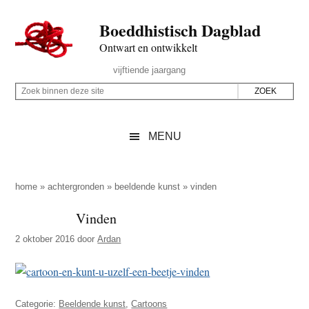
Door
Skip
Spring
Spring
Boeddhistisch Dagblad
naar
to
naar
naar
de
secondary
de
de
Ontwart en ontwikkelt
hoofd
menu
eerste
voettekst
Header
vijftiende jaargang
inhoud
sidebar
Rechts
Z
Z
o
o
e
e
MENU
k
k
b
o
i
p
home
»
achtergronden
»
beeldende kunst
»
vinden
n
d
Vinden
n
e
e
2 oktober 2016
door
Ardan
z
n
e
d
s
e
i
Categorie:
Beeldende kunst
,
Cartoons
z