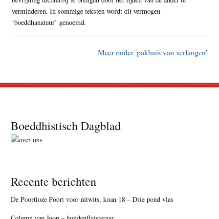
verminderen. In sommige teksten wordt dit vermogen
‘boeddhanatuur’ genoemd.
Meer onder 'pakhuis van verlangen'
Footer
Boeddhistisch Dagblad
Recente berichten
De Poortloze Poort voor nitwits, koan 18 – Drie pond vlas
Column van Joop – hondenfluisteraar