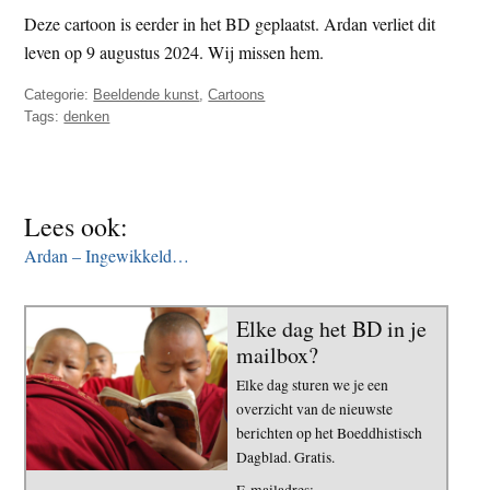
t
Deze cartoon is eerder in het BD geplaatst. Ardan verliet dit
e
e
leven op 9 augustus 2024. Wij missen hem.
s
i
Categorie:
Beeldende kunst
,
Cartoons
t
Tags:
denken
e
Lees ook:
Ardan – Ingewikkeld…
Elke dag het BD in je
mailbox?
Elke dag sturen we je een
overzicht van de nieuwste
berichten op het Boeddhistisch
Dagblad. Gratis.
E-mailadres: