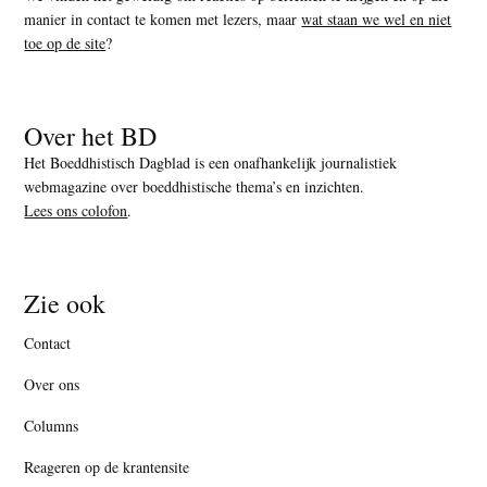
manier in contact te komen met lezers, maar
wat staan we wel en niet
toe op de site
?
Over het BD
Het Boeddhistisch Dagblad is een onafhankelijk journalistiek
webmagazine over boeddhistische thema’s en inzichten.
Lees ons colofon
.
Zie ook
Contact
Over ons
Columns
Reageren op de krantensite