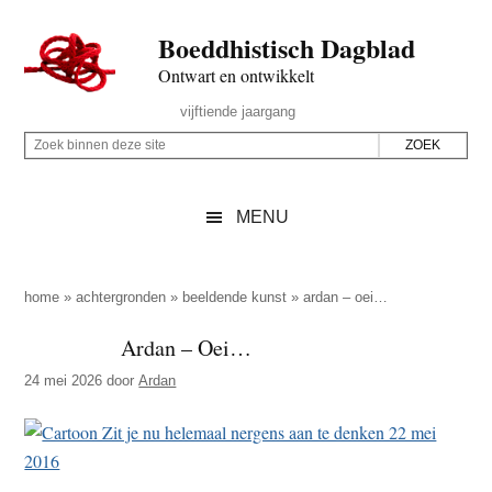
Door
Skip
Spring
Spring
Boeddhistisch Dagblad
naar
to
naar
naar
de
secondary
de
de
Ontwart en ontwikkelt
hoofd
menu
eerste
voettekst
Header
vijftiende jaargang
inhoud
sidebar
Rechts
Z
Z
o
o
e
e
MENU
k
k
b
o
i
p
home
»
achtergronden
»
beeldende kunst
»
ardan – oei…
n
d
Ardan – Oei…
n
e
e
24 mei 2026
door
Ardan
z
n
e
d
s
e
i
z