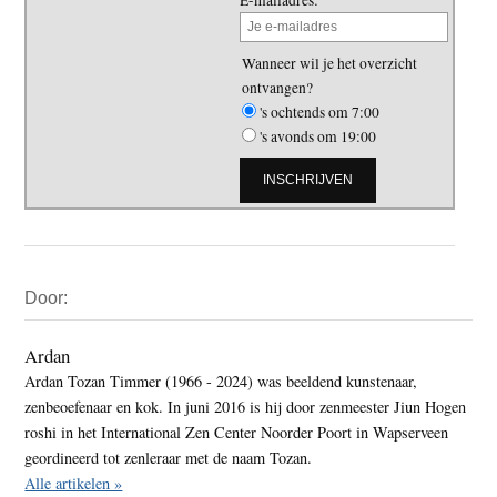
Wanneer wil je het overzicht
ontvangen?
's ochtends om 7:00
's avonds om 19:00
Primaire
Door:
Sidebar
Ardan
Ardan Tozan Timmer (1966 - 2024) was beeldend kunstenaar,
zenbeoefenaar en kok. In juni 2016 is hij door zenmeester Jiun Hogen
roshi in het International Zen Center Noorder Poort in Wapserveen
geordineerd tot zenleraar met de naam Tozan.
Alle artikelen »