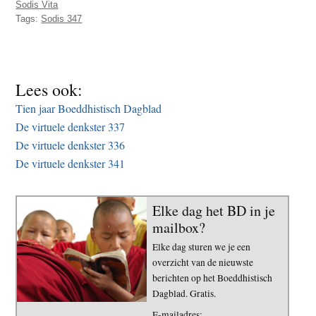
Sodis Vita
t
e
Tags:
Sodis 347
e
s
i
t
Lees ook:
e
Tien jaar Boeddhistisch Dagblad
De virtuele denkster 337
De virtuele denkster 336
De virtuele denkster 341
Elke dag het BD in je
mailbox?
Elke dag sturen we je een
overzicht van de nieuwste
berichten op het Boeddhistisch
Dagblad. Gratis.
E-mailadres: