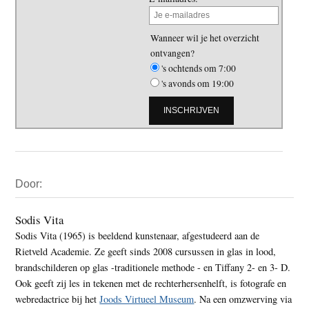
Wanneer wil je het overzicht
ontvangen?
's ochtends om 7:00
's avonds om 19:00
Primaire
Door:
Sidebar
Sodis Vita
Sodis Vita (1965) is beeldend kunstenaar, afgestudeerd aan de
Rietveld Academie. Ze geeft sinds 2008 cursussen in glas in lood,
brandschilderen op glas -traditionele methode - en Tiffany 2- en 3- D.
Ook geeft zij les in tekenen met de rechterhersenhelft, is fotografe en
webredactrice bij het
Joods Virtueel Museum
. Na een omzwerving via