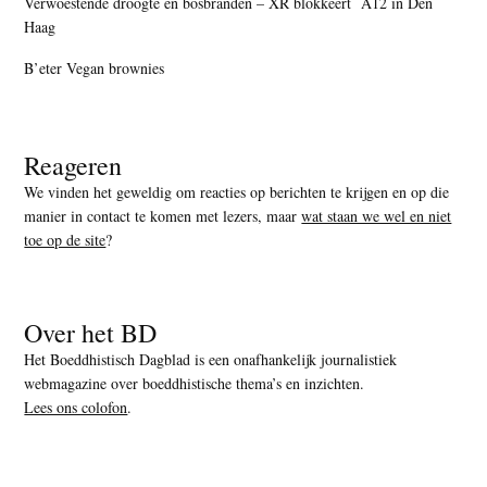
Verwoestende droogte en bosbranden – XR blokkeert A12 in Den
Haag
B’eter Vegan brownies
Reageren
We vinden het geweldig om reacties op berichten te krijgen en op die
manier in contact te komen met lezers, maar
wat staan we wel en niet
toe op de site
?
Over het BD
Het Boeddhistisch Dagblad is een onafhankelijk journalistiek
webmagazine over boeddhistische thema’s en inzichten.
Lees ons colofon
.