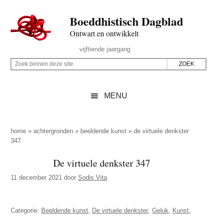
Door
Skip
Spring
Spring
Boeddhistisch Dagblad
naar
to
naar
naar
de
secondary
de
de
Ontwart en ontwikkelt
hoofd
menu
eerste
voettekst
Header
vijftiende jaargang
inhoud
sidebar
Rechts
Z
Z
o
o
e
e
MENU
k
k
b
o
i
p
home
»
achtergronden
»
beeldende kunst
»
de virtuele denkster
n
347
d
n
e
De virtuele denkster 347
e
z
n
11 december 2021
door
Sodis Vita
e
d
s
e
i
Categorie:
Beeldende kunst
,
De virtuele denkster
,
Geluk
,
Kunst
,
z