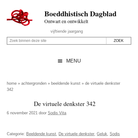
Door
Skip
Spring
Spring
Boeddhistisch Dagblad
naar
to
naar
naar
de
secondary
de
de
Ontwart en ontwikkelt
hoofd
menu
eerste
voettekst
Header
vijftiende jaargang
inhoud
sidebar
Rechts
Z
Z
o
o
e
e
MENU
k
k
b
o
i
p
home
»
achtergronden
»
beeldende kunst
»
de virtuele denkster
n
342
d
n
e
De virtuele denkster 342
e
z
n
6 november 2021
door
Sodis Vita
e
d
s
e
i
Categorie:
Beeldende kunst
,
De virtuele denkster
,
Geluk
,
Sodis
z