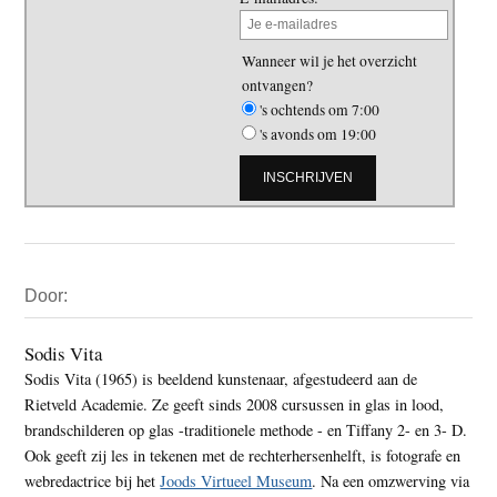
Wanneer wil je het overzicht
ontvangen?
's ochtends om 7:00
's avonds om 19:00
Primaire
Door:
Sidebar
Sodis Vita
Sodis Vita (1965) is beeldend kunstenaar, afgestudeerd aan de
Rietveld Academie. Ze geeft sinds 2008 cursussen in glas in lood,
brandschilderen op glas -traditionele methode - en Tiffany 2- en 3- D.
Ook geeft zij les in tekenen met de rechterhersenhelft, is fotografe en
webredactrice bij het
Joods Virtueel Museum
. Na een omzwerving via