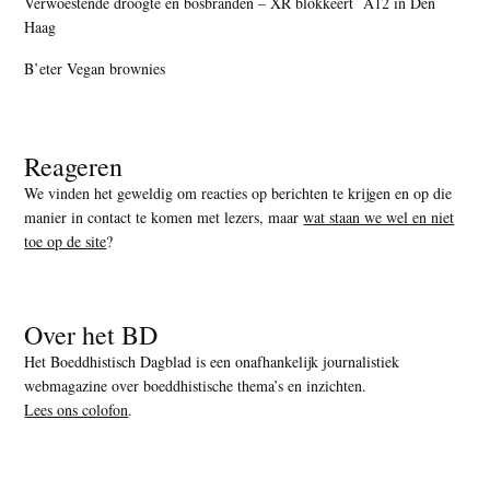
Verwoestende droogte en bosbranden – XR blokkeert A12 in Den
Haag
B’eter Vegan brownies
Reageren
We vinden het geweldig om reacties op berichten te krijgen en op die
manier in contact te komen met lezers, maar
wat staan we wel en niet
toe op de site
?
Over het BD
Het Boeddhistisch Dagblad is een onafhankelijk journalistiek
webmagazine over boeddhistische thema’s en inzichten.
Lees ons colofon
.