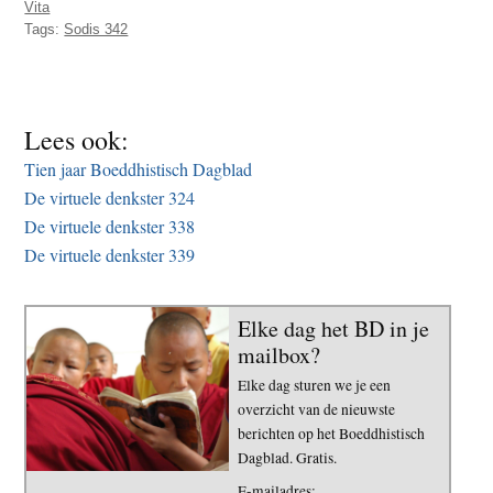
Vita
t
e
Tags:
Sodis 342
e
s
i
t
Lees ook:
e
Tien jaar Boeddhistisch Dagblad
De virtuele denkster 324
De virtuele denkster 338
De virtuele denkster 339
Elke dag het BD in je
mailbox?
Elke dag sturen we je een
overzicht van de nieuwste
berichten op het Boeddhistisch
Dagblad. Gratis.
E-mailadres: