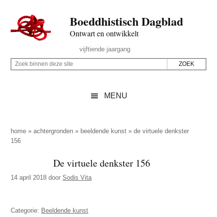
Door
Skip
Spring
Spring
Boeddhistisch Dagblad
naar
to
naar
naar
de
secondary
de
de
Ontwart en ontwikkelt
hoofd
menu
eerste
voettekst
Header
vijftiende jaargang
inhoud
sidebar
Rechts
Z
Z
o
o
e
e
MENU
k
k
b
o
i
p
home
»
achtergronden
»
beeldende kunst
»
de virtuele denkster
n
156
d
n
e
De virtuele denkster 156
e
z
n
14 april 2018
door
Sodis Vita
e
d
s
e
i
Categorie:
Beeldende kunst
z