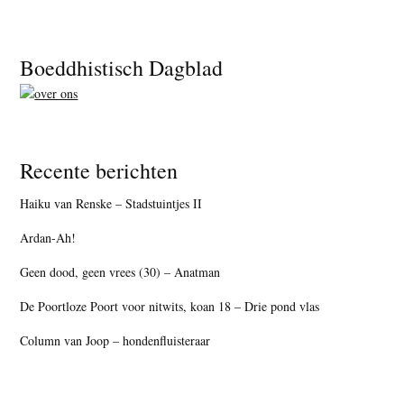
Footer
Boeddhistisch Dagblad
Recente berichten
Haiku van Renske – Stadstuintjes II
Ardan-Ah!
Geen dood, geen vrees (30) – Anatman
De Poortloze Poort voor nitwits, koan 18 – Drie pond vlas
Column van Joop – hondenfluisteraar