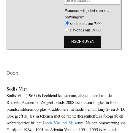
Wanneer wil je het overzicht
ontvangen?
's ochtends om 7:00
's avonds om 19:00
Primaire
Door:
Sidebar
Sodis Vita
Sodis Vita (1965) is beeldend kunstenaar, afgestudeerd aan de
Rietveld Academie. Ze geeft sinds 2008 cursussen in glas in lood,
brandschilderen op glas -traditionele methode - en Tiffany 2- en 3- D.
Ook geeft zij les in tekenen met de rechterhersenhelft, is fotografe en
webredactrice bij het
Joods Virtueel Museum
. Na een omzwerving via
Gurdjieff 1984 - 1991 en Advaita Vedanta 1991- 1995 is zij sinds