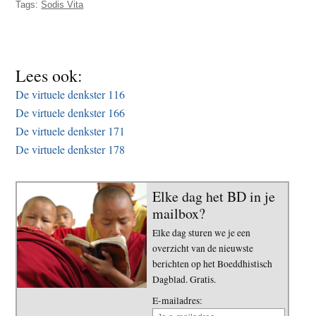
Tags:
Sodis Vita
t
e
e
s
i
t
Lees ook:
e
De virtuele denkster 116
De virtuele denkster 166
De virtuele denkster 171
De virtuele denkster 178
Elke dag het BD in je
mailbox?
Elke dag sturen we je een
overzicht van de nieuwste
berichten op het Boeddhistisch
Dagblad. Gratis.
E-mailadres: