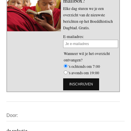
mailbox?
Elke dag sturen we je een
overzicht van de nieuwste
berichten op het Boeddhistisch
Dagblad. Gratis.
E-mailadres:
Wanneer wil je het overzicht
ontvangen?
's ochtends om 7:00
's avonds om 19:00
Primaire
Door:
Sidebar
de redactie