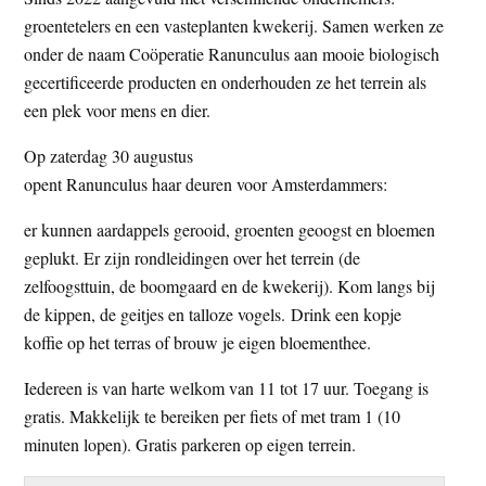
t
e
groentetelers en een vasteplanten kwekerij. Samen werken ze
e
s
onder de naam Coöperatie Ranunculus aan mooie biologisch
i
gecertificeerde producten en onderhouden ze het terrein als
t
een plek voor mens en dier.
e
Op zaterdag 30 augustus
opent Ranunculus haar deuren voor Amsterdammers:
er kunnen aardappels gerooid, groenten geoogst en bloemen
geplukt. Er zijn rondleidingen over het terrein (de
zelfoogsttuin, de boomgaard en de kwekerij). Kom langs bij
de kippen, de geitjes en talloze vogels. Drink een kopje
koffie op het terras of brouw je eigen bloementhee.
Iedereen is van harte welkom van 11 tot 17 uur. Toegang is
gratis. Makkelijk te bereiken per fiets of met tram 1 (10
minuten lopen). Gratis parkeren op eigen terrein.