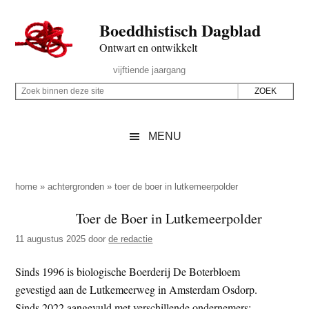
Door
Skip
Spring
Spring
Boeddhistisch Dagblad
naar
to
naar
naar
de
secondary
de
de
Ontwart en ontwikkelt
hoofd
menu
eerste
voettekst
Header
vijftiende jaargang
inhoud
sidebar
Rechts
Z
Z
o
o
e
e
MENU
k
k
b
o
i
p
home
»
achtergronden
»
toer de boer in lutkemeerpolder
n
d
Toer de Boer in Lutkemeerpolder
n
e
e
11 augustus 2025
door
de redactie
z
n
e
d
Sinds 1996 is biologische Boerderij De Boterbloem
s
e
gevestigd aan de Lutkemeerweg in Amsterdam Osdorp.
i
z
Sinds 2022 aangevuld met verschillende ondernemers: