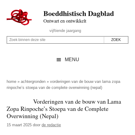
Door
Skip
Spring
Spring
Boeddhistisch Dagblad
naar
to
naar
naar
de
secondary
de
de
Ontwart en ontwikkelt
hoofd
menu
eerste
voettekst
Header
vijftiende jaargang
inhoud
sidebar
Rechts
Z
Z
o
o
e
e
MENU
k
k
b
o
i
p
home
»
achtergronden
»
vorderingen van de bouw van lama zopa
n
rinpoche’s stoepa van de complete overwinning (nepal)
d
n
e
Vorderingen van de bouw van Lama
e
z
Zopa Rinpoche’s Stoepa van de Complete
n
e
Overwinning (Nepal)
d
s
15 maart 2025
door
de redactie
e
i
z