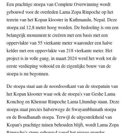
Een prachtige stoepa van Complete Overwinning wordt
t
e
gebouwd voor de overleden Lama Zopa Rinpoche op het
e
s
terrein van het Kopan klooster in Kathmandu, Nepal. Deze
i
stoepa zal 12,8 meter hoog worden. De bedoeling is om een
t
belangrijk monument te creëren met een basis met een
e
oppervlakte van 55 vierkante meter waaronder een halve
kelder met een oppervlakte van 218 vierkante meter. Het
project is in volle gang, in maart 2024 werd het werk tot de
eerste verdieping voltooid en de eigenlijke bouw van de
stoepa is nu begonnen.
De stoepa staat aan de noordoostkant van de stoepatuin van
het Kopan klooster waar ook de stoepa’s van Geshe Lama
Konchog en Khensur Rinpoche Lama Lhundup staan. Deze
stoepa staat precies halverwege de Swayambhunath stoepa
en de Boudhanath stoepa. Terwijl de uitgestrektheid van
Kopan’s prachtige tuinen behouden blijft, wordt Lama Zopa
Rinpoche’s stupa gebouwd vanaf het niveau eronder,