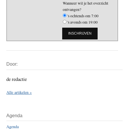
Wanneer wil je het overzicht
ontvangen?
's ochtends om 7:00
's avonds om 19:00
Primaire
Door:
Sidebar
de redactie
Alle artikelen »
Agenda
Agenda